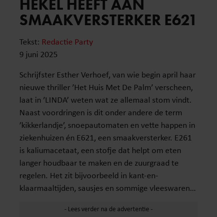
HEKEL HEEFT AAN
SMAAKVERSTERKER E621
Tekst:
Redactie Party
9 juni 2025
Schrijfster Esther Verhoef, van wie begin april haar
nieuwe thriller ’Het Huis Met De Palm’ verscheen,
laat in ’LINDA’ weten wat ze allemaal stom vindt.
Naast voordringen is dit onder andere de term
’kikkerlandje’, snoepautomaten en vette happen in
ziekenhuizen én E621, een smaakversterker. E261
is kaliumacetaat, een stofje dat helpt om eten
langer houdbaar te maken en de zuurgraad te
regelen. Het zit bijvoorbeeld in kant-en-
klaarmaaltijden, sausjes en sommige vleeswaren…