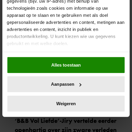
gegevens (bijv. uw IP-adres) met behulp van
technologieën zoals cookies om informatie op uw
apparaat op te slaan en te gebruiken met als doel
gepersonaliseerde advertenties en content, metingen aan
advertenties en content, inzicht in publiek en
productontwikkeling. U kunt kiezen wie uw gegevens
gebruikt en met welke doelen.
Als u het toestaat, willen we ook graag:
Alles toestaan
Informatie verzamelen over uw geografische
locatie, die tot een paar meter nauwkeurig kan zijn
Uw apparaat identificeren door het actief te
Aanpassen
scannen op specifieke eigenschappen (fingerprinting)
Lees meer over hoe uw persoonlijke gegevens worden
verwerkt en stel uw voorkeuren in het
detailgedeelte
in.
Weigeren
U kunt uw toestemming op elk moment wijzigen of
intrekken in de Cookieverklaring.
We gebruiken cookies om content en advertenties te