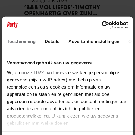
8 augustus 2026
‘B&B VOL LIEFDE’-TIMOTHY
OPENHARTIG OVER ZIJN
COMING-OUT
Toestemming
Details
Advertentie-instellingen
Ov
Verantwoord gebruik van uw gegevens
Wij en
onze 1022 partners
verwerken je persoonlijke
gegevens (bijv. uw IP-adres) met behulp van
technologieën zoals cookies om informatie op uw
apparaat op te slaan en te gebruiken met als doel
6 augustus 2026
gepersonaliseerde advertenties en content, metingen aan
ONRUST OVER TOEKOMST VAN
advertenties en content, inzicht in publiek en
‘DE TOPPERS’: JEROEN VAN
productontwikkeling. U kunt kiezen wie uw gegevens
DER BOOM ZET UITSPRAKEN
gebruikt en met welke doelen.
RECHT