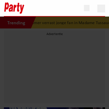
Trending
kamer verrast jonge fan in Madame Tussauds: ontroerend m