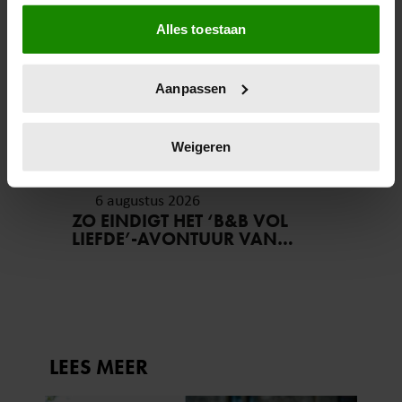
Als u het toestaat, willen we ook graag:
Alles toestaan
Informatie verzamelen over uw geografische
locatie, die tot een paar meter nauwkeurig kan zijn
Uw apparaat identificeren door het actief te
Aanpassen
scannen op specifieke eigenschappen (fingerprinting)
Lees meer over hoe uw persoonlijke gegevens worden
verwerkt en stel uw voorkeuren in het
detailgedeelte
in.
Weigeren
U kunt uw toestemming op elk moment wijzigen of
intrekken in de Cookieverklaring.
6 augustus 2026
ZO EINDIGT HET ‘B&B VOL
We gebruiken cookies om content en advertenties te
LIEFDE’-AVONTUUR VAN
personaliseren, om functies voor social media te bieden
NISHA TARA
en om ons websiteverkeer te analyseren. Ook delen we
informatie over uw gebruik van onze site met onze
partners voor social media, adverteren en analyse. Deze
partners kunnen deze gegevens combineren met andere
informatie die u aan ze heeft verstrekt of die ze hebben
verzameld op basis van uw gebruik van hun services. U
gaat akkoord met onze cookies als u onze website blijft