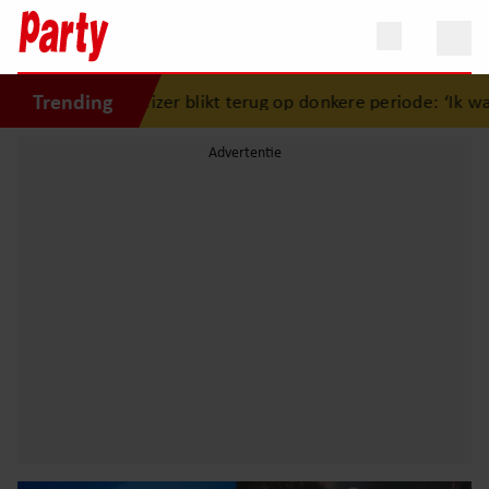
Trending
 Keizer blikt terug op donkere periode: ‘Ik was een wandel