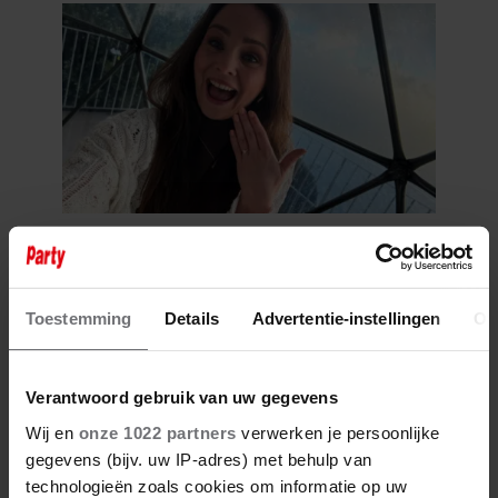
7 augustus 2026
DANIQUE DUSÉE OP EEN ROZE
WOLK NA
Toestemming
Details
Advertentie-instellingen
Ov
HUWELIJKSAANZOEK
Verantwoord gebruik van uw gegevens
Wij en
onze 1022 partners
verwerken je persoonlijke
gegevens (bijv. uw IP-adres) met behulp van
technologieën zoals cookies om informatie op uw