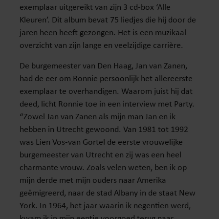
exemplaar uitgereikt van zijn 3 cd-box ‘Alle
Kleuren’. Dit album bevat 75 liedjes die hij door de
jaren heen heeft gezongen. Het is een muzikaal
overzicht van zijn lange en veelzijdige carrière.
De burgemeester van Den Haag, Jan van Zanen,
had de eer om Ronnie persoonlijk het allereerste
exemplaar te overhandigen. Waarom juist hij dat
deed, licht Ronnie toe in een interview met Party.
“Zowel Jan van Zanen als mijn man Jan en ik
hebben in Utrecht gewoond. Van 1981 tot 1992
was Lien Vos-van Gortel de eerste vrouwelijke
burgemeester van Utrecht en zij was een heel
charmante vrouw. Zoals velen weten, ben ik op
mijn derde met mijn ouders naar Amerika
geëmigreerd, naar de stad Albany in de staat New
York. In 1964, het jaar waarin ik negentien werd,
kwam ik in mijn eentje voorgoed terug naar