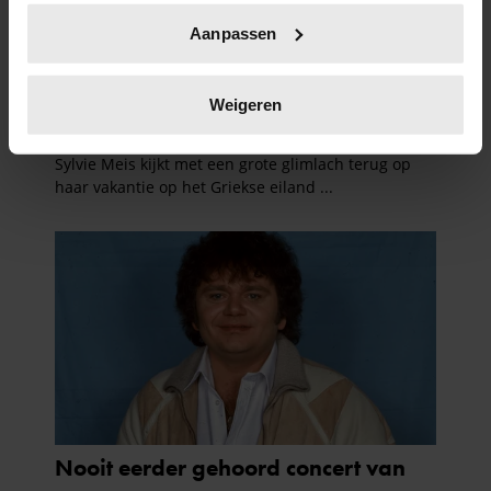
Uw apparaat identificeren door het actief te
Aanpassen
scannen op specifieke eigenschappen (fingerprinting)
Lees meer over hoe uw persoonlijke gegevens worden
verwerkt en stel uw voorkeuren in het
detailgedeelte
in.
Weigeren
U kunt uw toestemming op elk moment wijzigen of
intrekken in de Cookieverklaring.
We gebruiken cookies om content en advertenties te
personaliseren, om functies voor social media te bieden
en om ons websiteverkeer te analyseren. Ook delen we
informatie over uw gebruik van onze site met onze
partners voor social media, adverteren en analyse. Deze
partners kunnen deze gegevens combineren met andere
informatie die u aan ze heeft verstrekt of die ze hebben
verzameld op basis van uw gebruik van hun services. U
gaat akkoord met onze cookies als u onze website blijft
gebruiken.