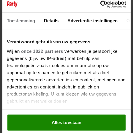
Toestemming
Details
Advertentie-instellingen
Ov
Verantwoord gebruik van uw gegevens
Wij en
onze 1022 partners
verwerken je persoonlijke
gegevens (bijv. uw IP-adres) met behulp van
technologieën zoals cookies om informatie op uw
apparaat op te slaan en te gebruiken met als doel
gepersonaliseerde advertenties en content, metingen aan
advertenties en content, inzicht in publiek en
productontwikkeling. U kunt kiezen wie uw gegevens
gebruikt en met welke doelen.
Als u het toestaat, willen we ook graag:
Alles toestaan
Informatie verzamelen over uw geografische
locatie, die tot een paar meter nauwkeurig kan zijn