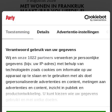
5 augustus 2026
MET WONEN IN FRANKRIJK
MAAKT ‘B&B VOL LIEFDE’-ELS
HAAR DROOM WAAR
Toestemming
Details
Advertentie-instellingen
Ov
Verantwoord gebruik van uw gegevens
Wij en
onze 1022 partners
verwerken je persoonlijke
gegevens (bijv. uw IP-adres) met behulp van
technologieën zoals cookies om informatie op uw
apparaat op te slaan en te gebruiken met als doel
gepersonaliseerde advertenties en content, metingen aan
5 augustus 2026
advertenties en content, inzicht in publiek en
B&B VOL LIEFDE-TIMOTHY
productontwikkeling. U kunt kiezen wie uw gegevens
OVER VERGELIJKING MET
GORDON: ‘JE KUNT TOCH NIET
gebruikt en met welke doelen.
IEMAND NADOEN?’
Als u het toestaat, willen we ook graag: