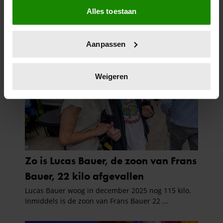
Alles toestaan
Informatie verzamelen over uw geografische
locatie, die tot een paar meter nauwkeurig kan zijn
Uw apparaat identificeren door het actief te
Aanpassen
scannen op specifieke eigenschappen (fingerprinting)
Lees meer over hoe uw persoonlijke gegevens worden
verwerkt en stel uw voorkeuren in het
detailgedeelte
in.
Weigeren
U kunt uw toestemming op elk moment wijzigen of
intrekken in de Cookieverklaring.
We gebruiken cookies om content en advertenties te
personaliseren, om functies voor social media te bieden
en om ons websiteverkeer te analyseren. Ook delen we
informatie over uw gebruik van onze site met onze
partners voor social media, adverteren en analyse. Deze
partners kunnen deze gegevens combineren met andere
informatie die u aan ze heeft verstrekt of die ze hebben
verzameld op basis van uw gebruik van hun services. U
gaat akkoord met onze cookies als u onze website blijft