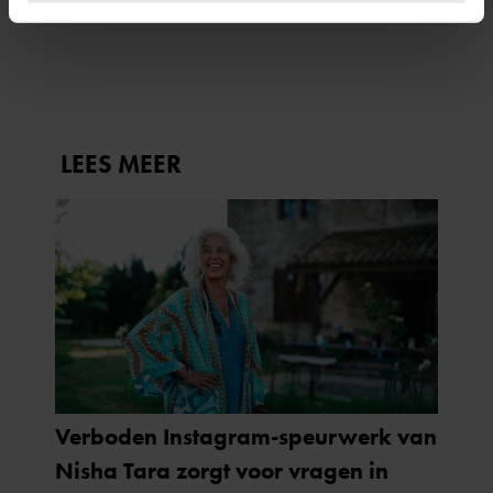
VAN ‘B&B VOL LIEFDE’-FRED
intrekken in de Cookieverklaring.
BLIJVEN AANHOUDEN
We gebruiken cookies om content en advertenties te
personaliseren, om functies voor social media te bieden
en om ons websiteverkeer te analyseren. Ook delen we
informatie over uw gebruik van onze site met onze
partners voor social media, adverteren en analyse. Deze
partners kunnen deze gegevens combineren met andere
informatie die u aan ze heeft verstrekt of die ze hebben
verzameld op basis van uw gebruik van hun services. U
gaat akkoord met onze cookies als u onze website blijft
gebruiken.