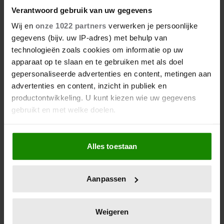
Verantwoord gebruik van uw gegevens
Wij en
onze 1022 partners
verwerken je persoonlijke
6 augustus 2026
gegevens (bijv. uw IP-adres) met behulp van
ZO EINDIGT HET ‘B&B VOL
technologieën zoals cookies om informatie op uw
LIEFDE’-AVONTUUR VAN
apparaat op te slaan en te gebruiken met als doel
NISHA TARA
gepersonaliseerde advertenties en content, metingen aan
advertenties en content, inzicht in publiek en
productontwikkeling. U kunt kiezen wie uw gegevens
gebruikt en met welke doelen.
Als u het toestaat, willen we ook graag:
Alles toestaan
Informatie verzamelen over uw geografische
locatie, die tot een paar meter nauwkeurig kan zijn
Uw apparaat identificeren door het actief te
Aanpassen
scannen op specifieke eigenschappen (fingerprinting)
Lees meer over hoe uw persoonlijke gegevens worden
6 augustus 2026
verwerkt en stel uw voorkeuren in het
detailgedeelte
in.
Weigeren
GERUCHTEN OVER HUWELIJK
U kunt uw toestemming op elk moment wijzigen of