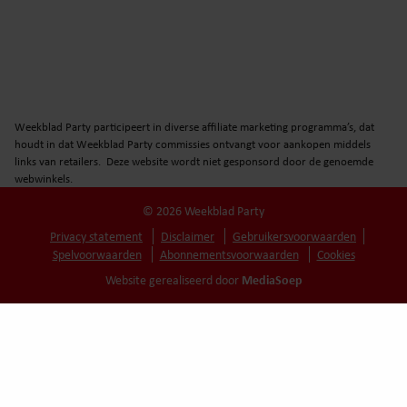
Weekblad Party participeert in diverse affiliate marketing programma’s, dat
houdt in dat Weekblad Party commissies ontvangt voor aankopen middels
links van retailers. Deze website wordt niet gesponsord door de genoemde
webwinkels.
© 2026 Weekblad Party
Privacy statement
Disclaimer
Gebruikersvoorwaarden
Spelvoorwaarden
Abonnementsvoorwaarden
Cookies
MediaSoep
Website gerealiseerd door