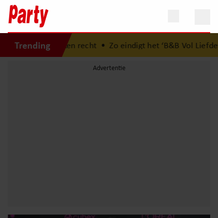
Trending
praken recht
•
Zo eindigt het ‘B&B Vol Liefde’-avontuur va