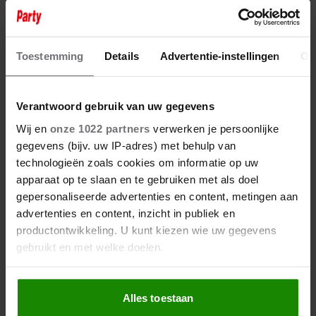
Toestemming
Details
Advertentie-instellingen
Ov
7 augustus 2026
Verantwoord gebruik van uw gegevens
PETER FABER (82) OVERLEDEN:
Wij en
onze 1022 partners
verwerken je persoonlijke
HIJ STIERF VREDIG IN HET
gegevens (bijv. uw IP-adres) met behulp van
BIJZIJN VAN ZIJN MEEST
DIERBAREN
technologieën zoals cookies om informatie op uw
apparaat op te slaan en te gebruiken met als doel
gepersonaliseerde advertenties en content, metingen aan
advertenties en content, inzicht in publiek en
productontwikkeling. U kunt kiezen wie uw gegevens
gebruikt en met welke doelen.
Als u het toestaat, willen we ook graag:
Alles toestaan
Informatie verzamelen over uw geografische