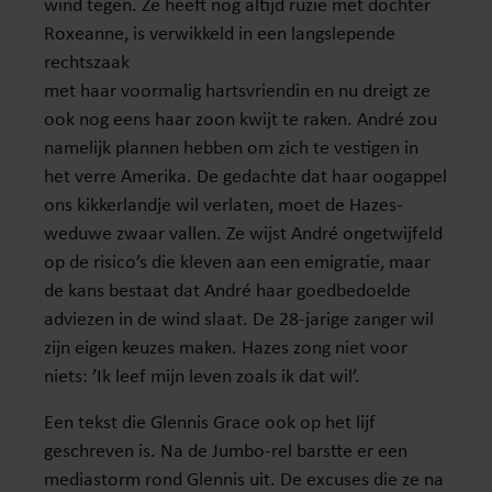
wind tegen. Ze heeft nog altijd ruzie met dochter
Roxeanne, is verwikkeld in een langslepende
rechtszaak
met haar voormalig hartsvriendin en nu dreigt ze
ook nog eens haar zoon kwijt te raken. André zou
namelijk plannen hebben om zich te vestigen in
het verre Amerika. De gedachte dat haar oogappel
ons kikkerlandje wil verlaten, moet de Hazes-
weduwe zwaar vallen. Ze wijst André ongetwijfeld
op de risico’s die kleven aan een emigratie, maar
de kans bestaat dat André haar goedbedoelde
adviezen in de wind slaat. De 28-jarige zanger wil
zijn eigen keuzes maken. Hazes zong niet voor
niets: ’Ik leef mijn leven zoals ik dat wil’.
Een tekst die Glennis Grace ook op het lijf
geschreven is. Na de Jumbo-rel barstte er een
mediastorm rond Glennis uit. De excuses die ze na