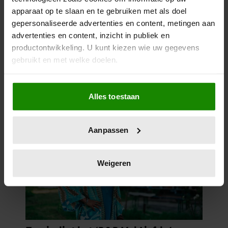
apparaat op te slaan en te gebruiken met als doel
gepersonaliseerde advertenties en content, metingen aan
advertenties en content, inzicht in publiek en
productontwikkeling. U kunt kiezen wie uw gegevens
gebruikt en met welke doelen.
Als u het toestaat, willen we ook graag:
Alles toestaan
Informatie verzamelen over uw geografische
locatie, die tot een paar meter nauwkeurig kan zijn
Uw apparaat identificeren door het actief te
Aanpassen
scannen op specifieke eigenschappen (fingerprinting)
Lees meer over hoe uw persoonlijke gegevens worden
verwerkt en stel uw voorkeuren in het
detailgedeelte
in.
Weigeren
U kunt uw toestemming op elk moment wijzigen of
intrekken in de Cookieverklaring.
We gebruiken cookies om content en advertenties te
personaliseren, om functies voor social media te bieden