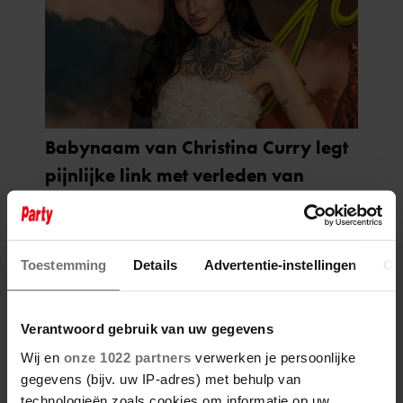
Toestemming
Details
Advertentie-instellingen
Ov
Verantwoord gebruik van uw gegevens
Wij en
onze 1022 partners
verwerken je persoonlijke
gegevens (bijv. uw IP-adres) met behulp van
technologieën zoals cookies om informatie op uw