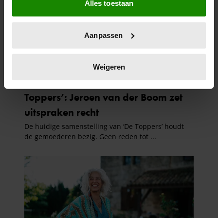
Alles toestaan
Informatie verzamelen over uw geografische
locatie, die tot een paar meter nauwkeurig kan zijn
Uw apparaat identificeren door het actief te
Aanpassen
scannen op specifieke eigenschappen (fingerprinting)
Lees meer over hoe uw persoonlijke gegevens worden
verwerkt en stel uw voorkeuren in het
detailgedeelte
in.
Weigeren
U kunt uw toestemming op elk moment wijzigen of
intrekken in de Cookieverklaring.
We gebruiken cookies om content en advertenties te
personaliseren, om functies voor social media te bieden
en om ons websiteverkeer te analyseren. Ook delen we
informatie over uw gebruik van onze site met onze
partners voor social media, adverteren en analyse. Deze
partners kunnen deze gegevens combineren met andere
informatie die u aan ze heeft verstrekt of die ze hebben
verzameld op basis van uw gebruik van hun services. U
gaat akkoord met onze cookies als u onze website blijft
gebruiken.