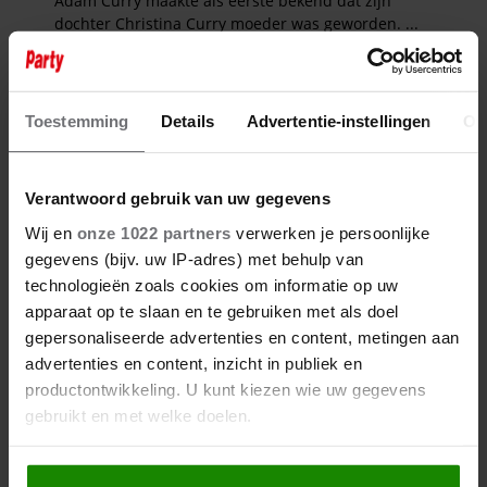
Toestemming
Details
Advertentie-instellingen
Ov
Verantwoord gebruik van uw gegevens
Wij en
onze 1022 partners
verwerken je persoonlijke
gegevens (bijv. uw IP-adres) met behulp van
technologieën zoals cookies om informatie op uw
apparaat op te slaan en te gebruiken met als doel
gepersonaliseerde advertenties en content, metingen aan
advertenties en content, inzicht in publiek en
productontwikkeling. U kunt kiezen wie uw gegevens
gebruikt en met welke doelen.
Als u het toestaat, willen we ook graag: