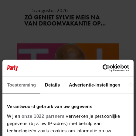
5 augustus 2026
ZÓ GENIET SYLVIE MEIS NA
VAN DROOMVAKANTIE OP
MYKONOS
Toestemming
Details
Advertentie-instellingen
Ov
Verantwoord gebruik van uw gegevens
5 augustus 2026
Wij en
onze 1022 partners
verwerken je persoonlijke
DIT ZAL HUMBERTO TAN
gegevens (bijv. uw IP-adres) met behulp van
NOOIT MEER VERGETEN AAN
ZIJN VAKANTIE..
technologieën zoals cookies om informatie op uw