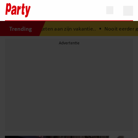
Trending
vergeten aan zijn vakantie..
•
Nooit eerder gehoord concer