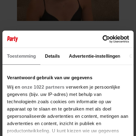
6 augustus 2026
ANOUK UIT ‘DE
BONDGENOTEN’ WAS BIJNA
STAGIAIRE BIJ HET MERK VAN
Toestemming
Details
Advertentie-instellingen
Ov
JADE ANNA
Verantwoord gebruik van uw gegevens
Wij en
onze 1022 partners
verwerken je persoonlijke
gegevens (bijv. uw IP-adres) met behulp van
technologieën zoals cookies om informatie op uw
apparaat op te slaan en te gebruiken met als doel
gepersonaliseerde advertenties en content, metingen aan
advertenties en content, inzicht in publiek en
productontwikkeling. U kunt kiezen wie uw gegevens