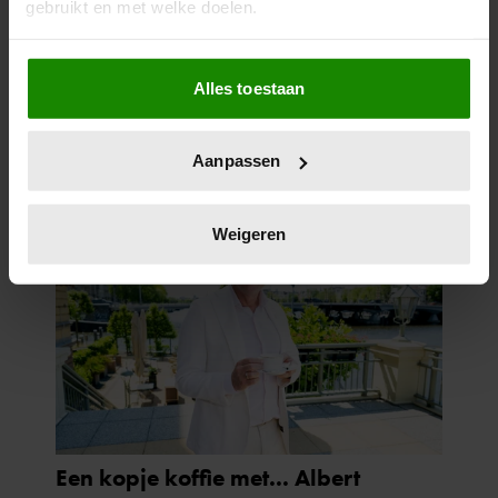
gebruikt en met welke doelen.
Als u het toestaat, willen we ook graag:
Alles toestaan
Informatie verzamelen over uw geografische
locatie, die tot een paar meter nauwkeurig kan zijn
Uw apparaat identificeren door het actief te
Aanpassen
scannen op specifieke eigenschappen (fingerprinting)
Lees meer over hoe uw persoonlijke gegevens worden
verwerkt en stel uw voorkeuren in het
detailgedeelte
in.
Weigeren
U kunt uw toestemming op elk moment wijzigen of
intrekken in de Cookieverklaring.
We gebruiken cookies om content en advertenties te
personaliseren, om functies voor social media te bieden
en om ons websiteverkeer te analyseren. Ook delen we
informatie over uw gebruik van onze site met onze
partners voor social media, adverteren en analyse. Deze
partners kunnen deze gegevens combineren met andere
informatie die u aan ze heeft verstrekt of die ze hebben