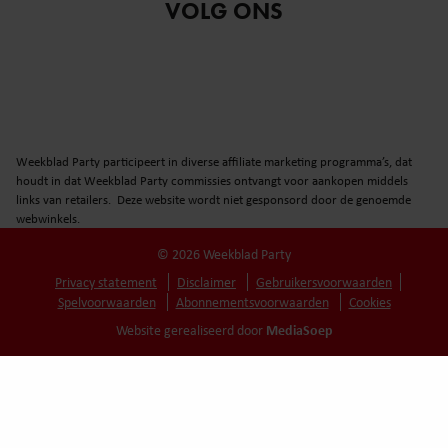
VOLG ONS
Weekblad Party participeert in diverse affiliate marketing programma’s, dat
houdt in dat Weekblad Party commissies ontvangt voor aankopen middels
links van retailers. Deze website wordt niet gesponsord door de genoemde
webwinkels.
© 2026 Weekblad Party
Privacy statement
Disclaimer
Gebruikersvoorwaarden
Spelvoorwaarden
Abonnementsvoorwaarden
Cookies
MediaSoep
Website gerealiseerd door