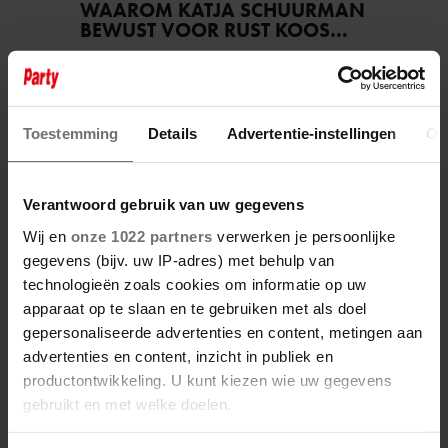
WAAROM KATJA SCHUURMAN
BEWUST VOOR RUST KOOS…
Toestemming
Details
Advertentie-instellingen
Ov
Verantwoord gebruik van uw gegevens
Wij en
onze 1022 partners
verwerken je persoonlijke
gegevens (bijv. uw IP-adres) met behulp van
technologieën zoals cookies om informatie op uw
apparaat op te slaan en te gebruiken met als doel
6 augustus 2026
gepersonaliseerde advertenties en content, metingen aan
ANOUK UIT ‘DE
advertenties en content, inzicht in publiek en
BONDGENOTEN’ WAS BIJNA
productontwikkeling. U kunt kiezen wie uw gegevens
STAGIAIRE BIJ HET MERK VAN
JADE ANNA
gebruikt en met welke doelen.