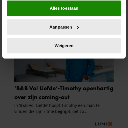
Als u het toestaat, willen we ook graag:
Alles toestaan
Informatie verzamelen over uw geografische
locatie, die tot een paar meter nauwkeurig kan zijn
Uw apparaat identificeren door het actief te
Aanpassen
scannen op specifieke eigenschappen (fingerprinting)
Lees meer over hoe uw persoonlijke gegevens worden
verwerkt en stel uw voorkeuren in het
detailgedeelte
in.
Weigeren
U kunt uw toestemming op elk moment wijzigen of
intrekken in de Cookieverklaring.
We gebruiken cookies om content en advertenties te
personaliseren, om functies voor social media te bieden
en om ons websiteverkeer te analyseren. Ook delen we
informatie over uw gebruik van onze site met onze
partners voor social media, adverteren en analyse. Deze
partners kunnen deze gegevens combineren met andere
informatie die u aan ze heeft verstrekt of die ze hebben
verzameld op basis van uw gebruik van hun services. U
gaat akkoord met onze cookies als u onze website blijft