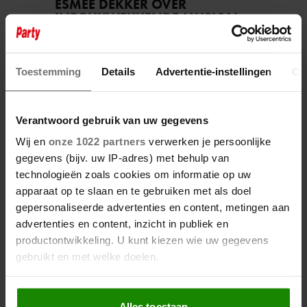
ESMÉE DEKKER OVER
INDRUKWEKKENDE MUSICAL
‘40-45’: “JE BESEFT INEENS
HOE KOSTBAAR VRIJHEID IS”
Toestemming
Details
Advertentie-instellingen
Ov
Verantwoord gebruik van uw gegevens
Wij en
onze 1022 partners
verwerken je persoonlijke
gegevens (bijv. uw IP-adres) met behulp van
technologieën zoals cookies om informatie op uw
apparaat op te slaan en te gebruiken met als doel
gepersonaliseerde advertenties en content, metingen aan
9 augustus 2026
advertenties en content, inzicht in publiek en
MEDIA KRITISCH OP JAN SMIT:
productontwikkeling. U kunt kiezen wie uw gegevens
“DERTIG JAAR CARRIÈRE EN DE
gebruikt en met welke doelen.
PERS MAG NIET NAAR
BINNEN”
Als u het toestaat, willen we ook graag:
Alles toestaan