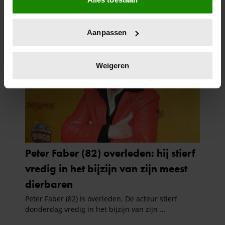
Informatie verzamelen over uw geografische
locatie, die tot een paar meter nauwkeurig kan zijn
Uw apparaat identificeren door het actief te
Aanpassen
scannen op specifieke eigenschappen (fingerprinting)
Lees meer over hoe uw persoonlijke gegevens worden
verwerkt en stel uw voorkeuren in het
detailgedeelte
in.
Weigeren
U kunt uw toestemming op elk moment wijzigen of
intrekken in de Cookieverklaring.
We gebruiken cookies om content en advertenties te
personaliseren, om functies voor social media te bieden
en om ons websiteverkeer te analyseren. Ook delen we
informatie over uw gebruik van onze site met onze
partners voor social media, adverteren en analyse. Deze
partners kunnen deze gegevens combineren met andere
informatie die u aan ze heeft verstrekt of die ze hebben
verzameld op basis van uw gebruik van hun services. U
gaat akkoord met onze cookies als u onze website blijft
gebruiken.