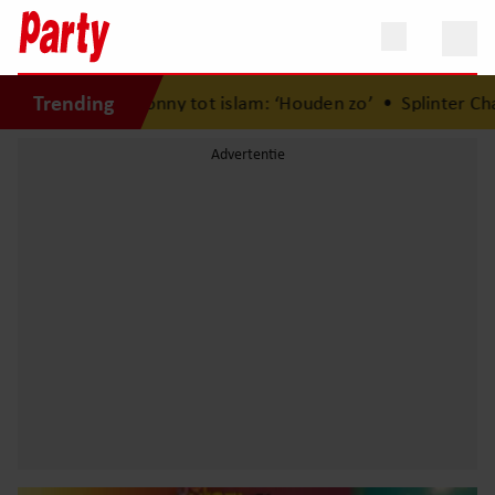
Trending
ing Donny tot islam: ‘Houden zo’
•
Splinter Chabot doet opr