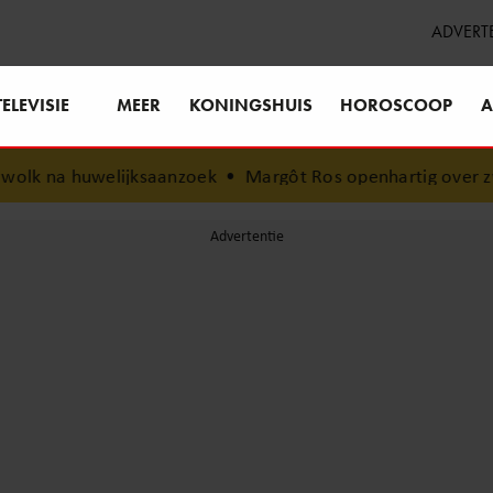
ADVERT
TELEVISIE
MEER
KONINGSHUIS
HOROSCOOP
A
ksaanzoek
•
Margôt Ros openhartig over zwaar ongeluk: “Sin