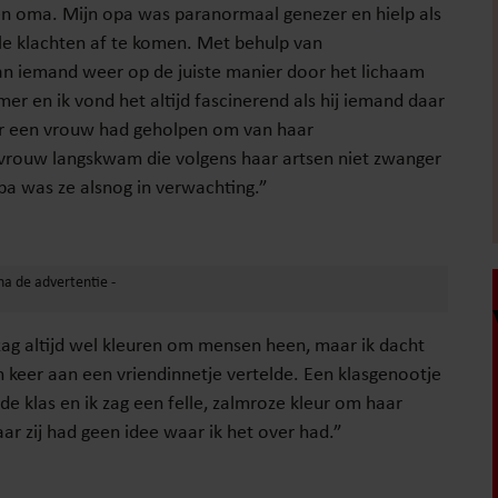
 en oma. Mijn opa was paranormaal genezer en hielp als
e klachten af te komen. Met behulp van
an iemand weer op de juiste manier door het lichaam
er en ik vond het altijd fascinerend als hij iemand daar
eer een vrouw had geholpen om van haar
 vrouw langskwam die volgens haar artsen niet zwanger
a was ze alsnog in verwachting.”
 zag altijd wel kleuren om mensen heen, maar ik dacht
n keer aan een vriendinnetje vertelde. Een klasgenootje
e klas en ik zag een felle, zalmroze kleur om haar
Maar zij had geen idee waar ik het over had.”