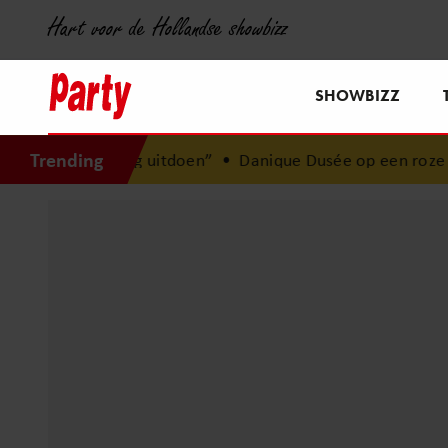
Hart voor de Hollandse showbizz
SHOWBIZZ
Trending
mag uitdoen”
•
Danique Dusée op een roze wolk na huwelij