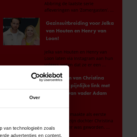
Over
p van technologieën zoals
erde advertenties en content,