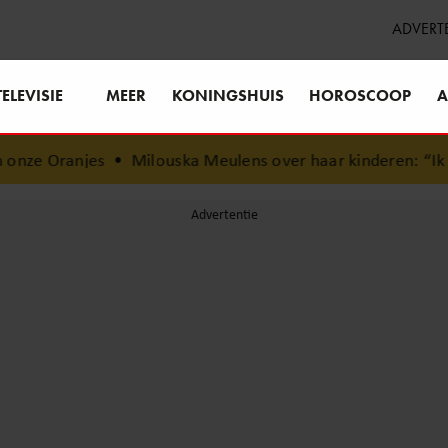
ADVERT
TELEVISIE
MEER
KONINGSHUIS
HOROSCOOP
A
•
Milouska Meulens over haar kinderen: “Ik ben het meest