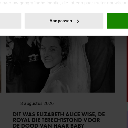
 over uw geografische locatie, die tot een paar meter nauwkeuri
eren door het actief te scannen op specifieke eigenschappen (fing
onlijke gegevens worden verwerkt en stel uw voorkeuren in he
Aanpassen
Weekend
jzigen of intrekken in de Cookieverklaring.
ent en advertenties te personaliseren, om functies voor social
. Ook delen we informatie over uw gebruik van onze site met on
e. Deze partners kunnen deze gegevens combineren met andere i
erzameld op basis van uw gebruik van hun services. U gaat akk
8 augustus 2026
DIT WAS ELIZABETH ALICE WISE, DE
ROYAL DIE TERECHTSTOND VOOR
DE DOOD VAN HAAR BABY