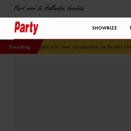
Hart voor de Hollandse showbizz
SHOWBIZZ
Trending
mogen zelfs mee op vakantie: de besties van onze Oranjes