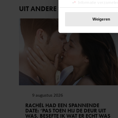
Informatie verzamelen
UIT ANDERE MEDIA
Uw apparaat identific
Lees meer over hoe uw perso
Weigeren
Vriendin
toestemming op elk moment wi
We gebruiken cookies om cont
websiteverkeer te analyseren
media, adverteren en analys
verstrekt of die ze hebben v
onze website blijft gebruiken.
9 augustus 2026
RACHÉL HAD EEN SPANNENDE
DATE: ‘PAS TOEN HIJ DE DEUR UIT
WAS, BESEFTE IK WAT ER ECHT WAS