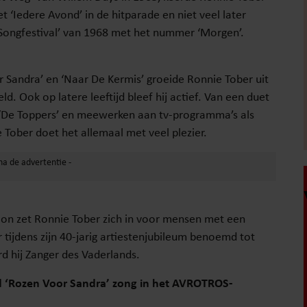
t ‘Iedere Avond’ in de hitparade en niet veel later
 Songfestival’ van 1968 met het nummer ‘Morgen’.
r Sandra’ en ‘Naar De Kermis’ groeide Ronnie Tober uit
. Ook op latere leeftijd bleef hij actief. Van een duet
j ‘De Toppers’ en meewerken aan tv-programma’s als
Tober doet het allemaal met veel plezier.
on zet Ronnie Tober zich in voor mensen met een
 tijdens zijn 40-jarig artiestenjubileum benoemd tot
d hij Zanger des Vaderlands.
ied ‘Rozen Voor Sandra’ zong in het AVROTROS-