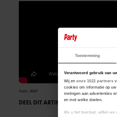
Toestemming
Verantwoord gebruik van u
Wij en
onze 1022 partners
v
cookies om informatie op uw 
Foto: ANP
metingen aan advertenties en
en met welke doelen.
DEEL DIT ARTIKEL OP SOCIAL MEDIA
Als u het toestaat, willen we