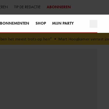
EREN
TIP DE REDACTIE
ABONNEREN
BONNEMENTEN
SHOP
MIJN PARTY
 trots op hen”
•
Mart Hoogkamer verrast jonge fan in Mad