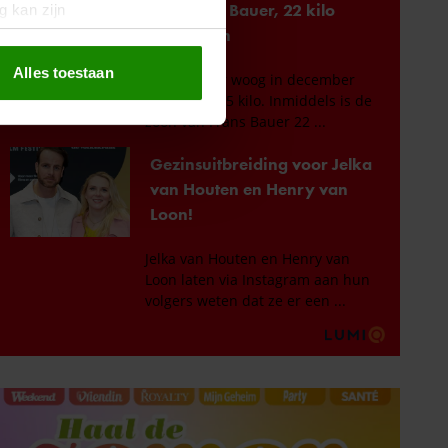
g kan zijn
erprinting)
t
detailgedeelte
in. U kunt uw
Alles toestaan
 media te bieden en om ons
ze partners voor social
nformatie die u aan ze heeft
oord met onze cookies als u