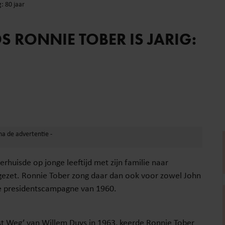
: 80 jaar
 RONNIE TOBER IS JARIG:
rhuisde op jonge leeftijd met zijn familie naar
d gezet. Ronnie Tober zong daar dan ook voor zowel John
se presidentscampagne van 1960.
t Weg’ van Willem Duys in 1963, keerde Ronnie Tober