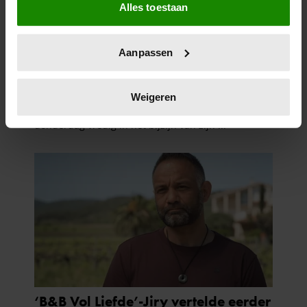
Alles toestaan
Informatie verzamelen over uw geografische
locatie, die tot een paar meter nauwkeurig kan zijn
Uw apparaat identificeren door het actief te
Aanpassen
scannen op specifieke eigenschappen (fingerprinting)
Lees meer over hoe uw persoonlijke gegevens worden
verwerkt en stel uw voorkeuren in het
detailgedeelte
in.
Weigeren
U kunt uw toestemming op elk moment wijzigen of
intrekken in de Cookieverklaring.
We gebruiken cookies om content en advertenties te
personaliseren, om functies voor social media te bieden
en om ons websiteverkeer te analyseren. Ook delen we
informatie over uw gebruik van onze site met onze
partners voor social media, adverteren en analyse. Deze
partners kunnen deze gegevens combineren met andere
informatie die u aan ze heeft verstrekt of die ze hebben
verzameld op basis van uw gebruik van hun services. U
gaat akkoord met onze cookies als u onze website blijft