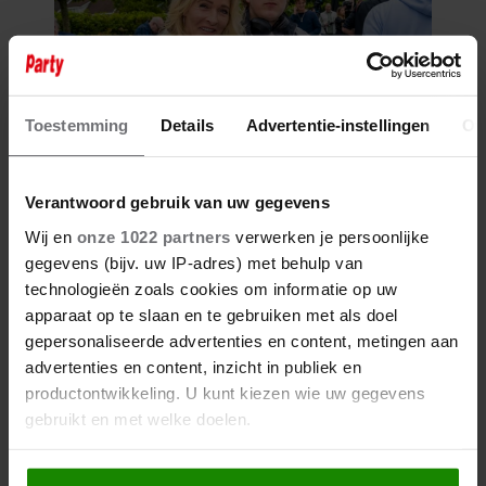
Toestemming
Details
Advertentie-instellingen
Ov
Verantwoord gebruik van uw gegevens
Wij en
onze 1022 partners
verwerken je persoonlijke
gegevens (bijv. uw IP-adres) met behulp van
technologieën zoals cookies om informatie op uw
apparaat op te slaan en te gebruiken met als doel
gepersonaliseerde advertenties en content, metingen aan
advertenties en content, inzicht in publiek en
productontwikkeling. U kunt kiezen wie uw gegevens
gebruikt en met welke doelen.
Als u het toestaat, willen we ook graag: