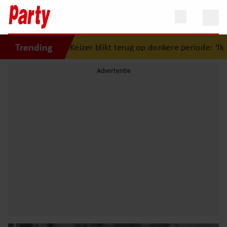
Trending
mon Keizer blikt terug op donkere periode: ‘Ik was een wan