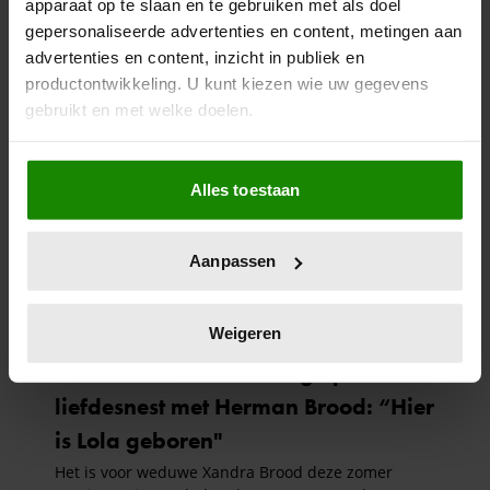
apparaat op te slaan en te gebruiken met als doel
gepersonaliseerde advertenties en content, metingen aan
advertenties en content, inzicht in publiek en
productontwikkeling. U kunt kiezen wie uw gegevens
gebruikt en met welke doelen.
Als u het toestaat, willen we ook graag:
Alles toestaan
Informatie verzamelen over uw geografische
locatie, die tot een paar meter nauwkeurig kan zijn
Uw apparaat identificeren door het actief te
Aanpassen
scannen op specifieke eigenschappen (fingerprinting)
Lees meer over hoe uw persoonlijke gegevens worden
verwerkt en stel uw voorkeuren in het
detailgedeelte
in.
Weigeren
U kunt uw toestemming op elk moment wijzigen of
intrekken in de Cookieverklaring.
We gebruiken cookies om content en advertenties te
personaliseren, om functies voor social media te bieden
en om ons websiteverkeer te analyseren. Ook delen we