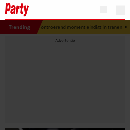
Trending
auds: ontroerend moment eindigt in tranen
•
Jan Smit moe