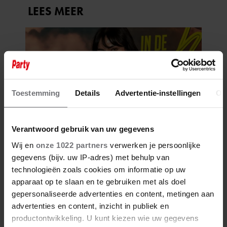
Toestemming
Details
Advertentie-instellingen
Ov
Verantwoord gebruik van uw gegevens
Wij en
onze 1022 partners
verwerken je persoonlijke
gegevens (bijv. uw IP-adres) met behulp van
technologieën zoals cookies om informatie op uw
apparaat op te slaan en te gebruiken met als doel
gepersonaliseerde advertenties en content, metingen aan
advertenties en content, inzicht in publiek en
productontwikkeling. U kunt kiezen wie uw gegevens