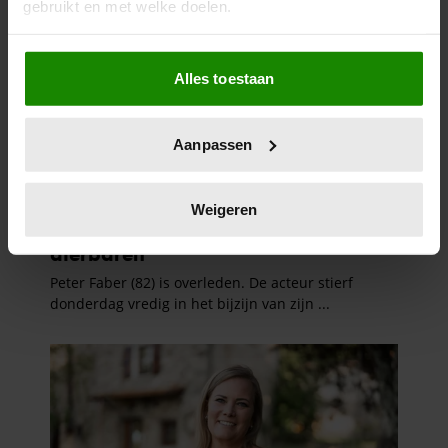
gebruikt en met welke doelen.
Als u het toestaat, willen we ook graag:
Alles toestaan
Informatie verzamelen over uw geografische
locatie, die tot een paar meter nauwkeurig kan zijn
Uw apparaat identificeren door het actief te
Aanpassen
scannen op specifieke eigenschappen (fingerprinting)
Lees meer over hoe uw persoonlijke gegevens worden
verwerkt en stel uw voorkeuren in het
detailgedeelte
in.
Weigeren
U kunt uw toestemming op elk moment wijzigen of
intrekken in de Cookieverklaring.
We gebruiken cookies om content en advertenties te
personaliseren, om functies voor social media te bieden
en om ons websiteverkeer te analyseren. Ook delen we
informatie over uw gebruik van onze site met onze
partners voor social media, adverteren en analyse. Deze
partners kunnen deze gegevens combineren met andere
informatie die u aan ze heeft verstrekt of die ze hebben