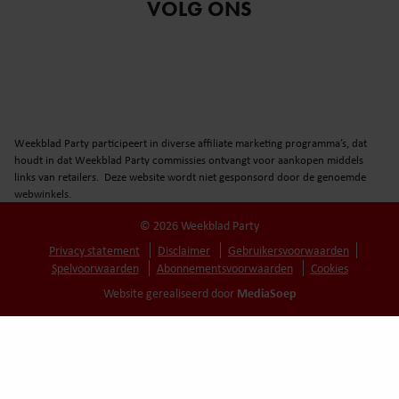
VOLG ONS
Weekblad Party participeert in diverse affiliate marketing programma’s, dat
houdt in dat Weekblad Party commissies ontvangt voor aankopen middels
links van retailers. Deze website wordt niet gesponsord door de genoemde
webwinkels.
© 2026 Weekblad Party
Privacy statement
Disclaimer
Gebruikersvoorwaarden
Spelvoorwaarden
Abonnementsvoorwaarden
Cookies
MediaSoep
Website gerealiseerd door