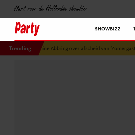
Hart voor de Hollandse showbizz
SHOWBIZZ
Trending
anine Abbring over afscheid van ‘Zomergasten’: “Fijn dat ik h