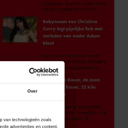
Over
p van technologieën zoals
erde advertenties en content,