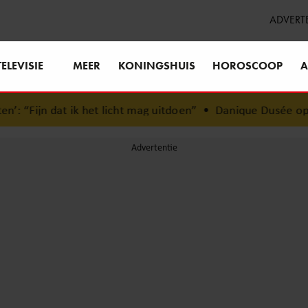
ADVERT
TELEVISIE
MEER
KONINGSHUIS
HOROSCOOP
A
et licht mag uitdoen”
•
Danique Dusée op een roze wolk n