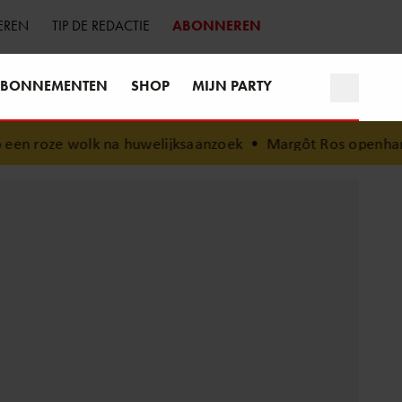
EREN
TIP DE REDACTIE
ABONNEREN
BONNEMENTEN
SHOP
MIJN PARTY
a huwelijksaanzoek
•
Margôt Ros openhartig over zwaar ong