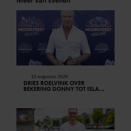
partners voor social media, adverteren en analyse. Deze
partners kunnen deze gegevens combineren met andere
informatie die u aan ze heeft verstrekt of die ze hebben
verzameld op basis van uw gebruik van hun services. U
gaat akkoord met onze cookies als u onze website blijft
gebruiken.
10 augustus 2026
DRIES ROELVINK OVER
BEKERING DONNY TOT ISLAM:
‘HOUDEN ZO’