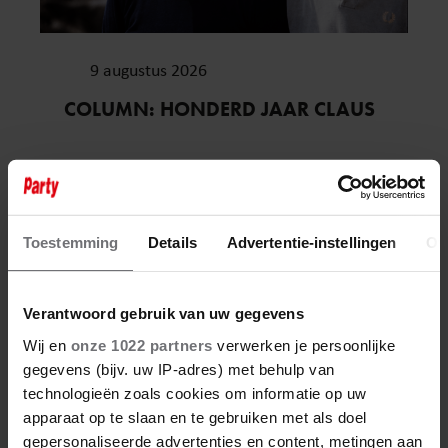
9 augustus 2026
COLUMN: HONDERD JAAR CLAUS
Sante
Toestemming
Details
Advertentie-instellingen
Ov
Verantwoord gebruik van uw gegevens
Wij en
onze 1022 partners
verwerken je persoonlijke
gegevens (bijv. uw IP-adres) met behulp van
technologieën zoals cookies om informatie op uw
apparaat op te slaan en te gebruiken met als doel
gepersonaliseerde advertenties en content, metingen aan