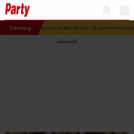
Trending
oproep na WorldPride: ‘Ik laat hem hangen, jij hopelijk ook’