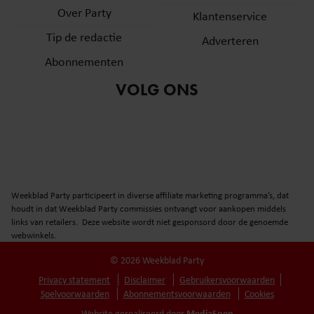
Over Party
Klantenservice
Tip de redactie
Adverteren
Abonnementen
VOLG ONS
Weekblad Party participeert in diverse affiliate marketing programma’s, dat
houdt in dat Weekblad Party commissies ontvangt voor aankopen middels
links van retailers. Deze website wordt niet gesponsord door de genoemde
webwinkels.
© 2026 Weekblad Party
Privacy statement
Disclaimer
Gebruikersvoorwaarden
Spelvoorwaarden
Abonnementsvoorwaarden
Cookies
MediaSoep
Website gerealiseerd door