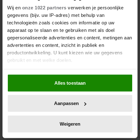
6 augustus 2026
Wij en
onze 1022 partners
verwerken je persoonlijke
ZO EINDIGT HET ‘B&B VOL
gegevens (bijv. uw IP-adres) met behulp van
LIEFDE’-AVONTUUR VAN
technologieën zoals cookies om informatie op uw
NISHA TARA
apparaat op te slaan en te gebruiken met als doel
gepersonaliseerde advertenties en content, metingen aan
advertenties en content, inzicht in publiek en
productontwikkeling. U kunt kiezen wie uw gegevens
gebruikt en met welke doelen.
Als u het toestaat, willen we ook graag:
Alles toestaan
Informatie verzamelen over uw geografische
locatie, die tot een paar meter nauwkeurig kan zijn
Uw apparaat identificeren door het actief te
Aanpassen
scannen op specifieke eigenschappen (fingerprinting)
6 augustus 2026
Lees meer over hoe uw persoonlijke gegevens worden
GERUCHTEN OVER HUWELIJK
VAN ‘B&B VOL LIEFDE’-FRED
verwerkt en stel uw voorkeuren in het
detailgedeelte
in.
Weigeren
BLIJVEN AANHOUDEN
U kunt uw toestemming op elk moment wijzigen of
intrekken in de Cookieverklaring.