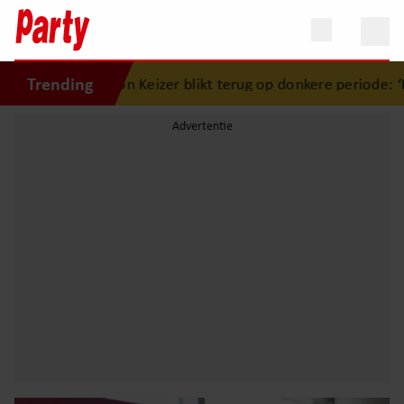
Trending
imon Keizer blikt terug op donkere periode: ‘Ik was een wan