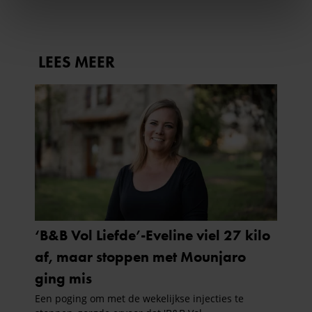
We gebruiken cookies om content en advertenties te
personaliseren, om functies voor social media te bieden
en om ons websiteverkeer te analyseren. Ook delen we
informatie over uw gebruik van onze site met onze
partners voor social media, adverteren en analyse. Deze
partners kunnen deze gegevens combineren met andere
informatie die u aan ze heeft verstrekt of die ze hebben
verzameld op basis van uw gebruik van hun services. U
gaat akkoord met onze cookies als u onze website blijft
gebruiken.