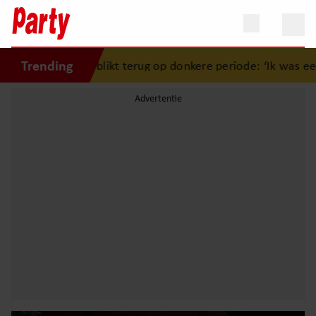
Trending
izer blikt terug op donkere periode: ‘Ik was een wandelend