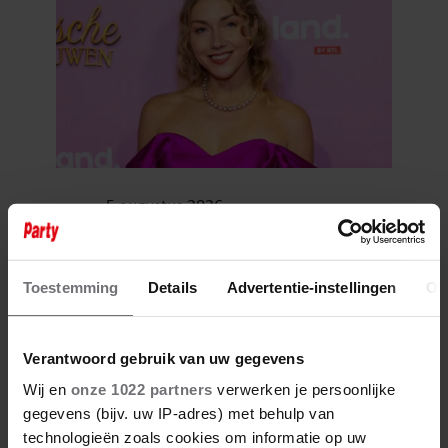
5 augustus 2026
HOE SERIEUS IS DE BREUK
TUSSEN STEVEN KAZÀN EN
JAMIE? WONING IN
HILVERSUM STAAT NOG ALTIJD
Toestemming
Details
Advertentie-instellingen
Ov
OP BEIDER NAAM
Verantwoord gebruik van uw gegevens
Wij en
onze 1022 partners
verwerken je persoonlijke
gegevens (bijv. uw IP-adres) met behulp van
technologieën zoals cookies om informatie op uw