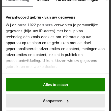
Verantwoord gebruik van uw gegevens
Wij en
onze 1022 partners
verwerken je persoonlijke
gegevens (bijv. uw IP-adres) met behulp van
technologieën zoals cookies om informatie op uw
6 augustus 2026
apparaat op te slaan en te gebruiken met als doel
ONRUST OVER TOEKOMST VAN
gepersonaliseerde advertenties en content, metingen aan
‘DE TOPPERS’: JEROEN VAN
advertenties en content, inzicht in publiek en
DER BOOM ZET UITSPRAKEN
productontwikkeling. U kunt kiezen wie uw gegevens
RECHT
gebruikt en met welke doelen.
Als u het toestaat, willen we ook graag:
Alles toestaan
Informatie verzamelen over uw geografische
locatie, die tot een paar meter nauwkeurig kan zijn
Uw apparaat identificeren door het actief te
Aanpassen
scannen op specifieke eigenschappen (fingerprinting)
Lees meer over hoe uw persoonlijke gegevens worden