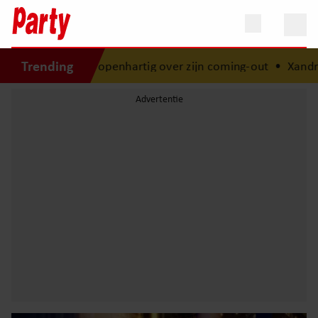
Trending
hy openhartig over zijn coming-out
•
Xandra Brood blikt t