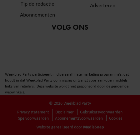
Tip de redactie
Adverteren
Abonnementen
VOLG ONS
Weekblad Party participeert in diverse affiliate marketing programma’s, dat
houdt in dat Weekblad Party commissies ontvangt voor aankopen middels
links van retailers. Deze website wordt niet gesponsord door de genoemde
webwinkels.
© 2026 Weekblad Party
Privacy statement
Disclaimer
Gebruikersvoorwaarden
Spelvoorwaarden
Abonnementsvoorwaarden
Cookies
MediaSoep
Website gerealiseerd door