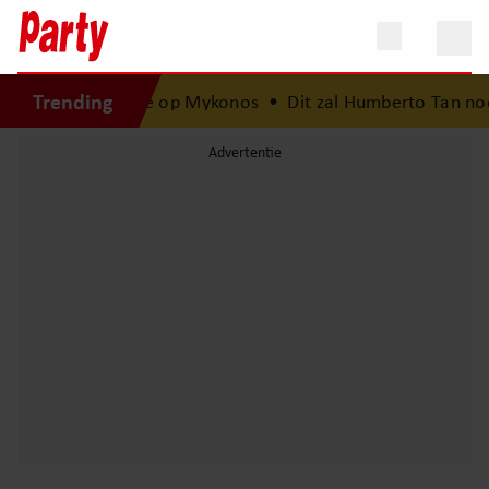
Trending
mvakantie op Mykonos
•
Dit zal Humberto Tan nooit meer ve