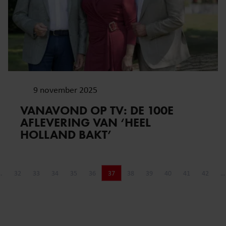
9 november 2025
VANAVOND OP TV: DE 100E
AFLEVERING VAN ‘HEEL
HOLLAND BAKT’
…
32
33
34
35
36
37
38
39
40
41
42
…
ina
a
Pagina
Pagina
Pagina
Pagina
Pagina
Pagina
Pagina
Pagina
Pagina
Pagina
Pagina