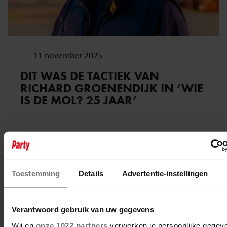
11 november 2025
DIT WAS DE TACTIEK VAN
RICHARD GROENENDIJK IN ‘WIE
IS DE MOL? 25 JAAR’
Toestemming
Details
Advertentie-instellingen
Verantwoord gebruik van uw gegevens
Wij en
onze 1022 partners
verwerken je persoonlijke gegev