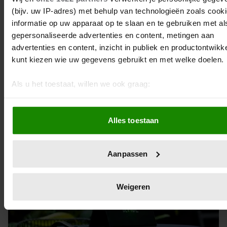
(bijv. uw IP-adres) met behulp van technologieën zoals cook
informatie op uw apparaat op te slaan en te gebruiken met al
gepersonaliseerde advertenties en content, metingen aan
advertenties en content, inzicht in publiek en productontwikk
kunt kiezen wie uw gegevens gebruikt en met welke doelen.
11 november 2025
Als u het toestaat, willen we ook graag:
LACHEN ACHTER DE SCHERMEN
MET BEAU VAN ERVEN DORENS
Informatie verzamelen over uw geografische locatie, d
EN HUMBERTO TAN
een paar meter nauwkeurig kan zijn
Alles toestaan
Uw apparaat identificeren door het actief te scannen 
specifieke eigenschappen (fingerprinting)
Lees meer over hoe uw persoonlijke gegevens worden verwe
Aanpassen
stel uw voorkeuren in het
detailgedeelte
in. U kunt uw toes
op elk moment wijzigen of intrekken in de Cookieverklaring.
Weigeren
We gebruiken cookies om content en advertenties te persona
om functies voor social media te bieden en om ons websitev
te analyseren. Ook delen we informatie over uw gebruik van