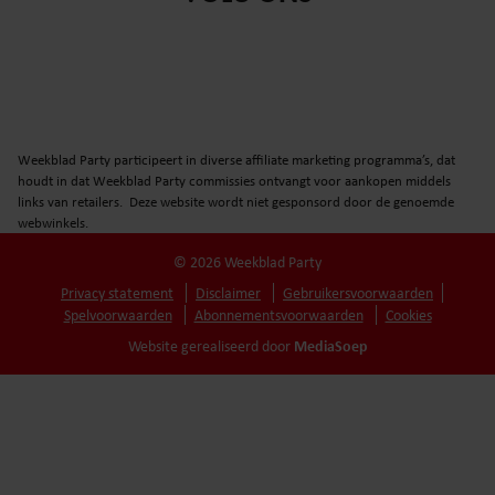
Weekblad Party participeert in diverse affiliate marketing programma’s, dat
houdt in dat Weekblad Party commissies ontvangt voor aankopen middels
links van retailers. Deze website wordt niet gesponsord door de genoemde
webwinkels.
© 2026 Weekblad Party
Privacy statement
Disclaimer
Gebruikersvoorwaarden
Spelvoorwaarden
Abonnementsvoorwaarden
Cookies
MediaSoep
Website gerealiseerd door