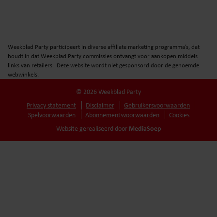
Weekblad Party participeert in diverse affiliate marketing programma’s, dat
houdt in dat Weekblad Party commissies ontvangt voor aankopen middels
links van retailers. Deze website wordt niet gesponsord door de genoemde
webwinkels.
© 2026 Weekblad Party
Privacy statement
Disclaimer
Gebruikersvoorwaarden
Spelvoorwaarden
Abonnementsvoorwaarden
Cookies
MediaSoep
Website gerealiseerd door