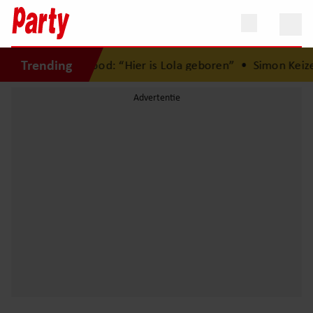
Trending
rman Brood: “Hier is Lola geboren”
•
Simon Keizer blikt te