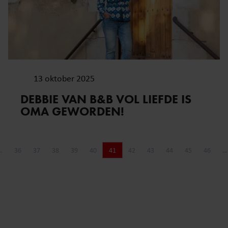
13 oktober 2025
DEBBIE VAN B&B VOL LIEFDE IS
OMA GEWORDEN!
…
36
37
38
39
40
41
42
43
44
45
46
…
ina
a
Pagina
Pagina
Pagina
Pagina
Pagina
Pagina
Pagina
Pagina
Pagina
Pagina
Pagina