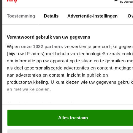
Toestemming
Details
Advertentie-instellingen
Ov
12 september 2025
NA AANGIFTES WEGENS
GEWELD: EO KIEST TOCH VOOR
Verantwoord gebruik van uw gegevens
DOCUSERIE TYGO GERNANDT
Wij en
onze 1022 partners
verwerken je persoonlijke gegev
(bijv. uw IP-adres) met behulp van technologieën zoals cook
om informatie op uw apparaat op te slaan en te gebruiken me
als doel gepersonaliseerde advertenties en content, metinge
aan advertenties en content, inzicht in publiek en
productontwikkeling. U kunt kiezen wie uw gegevens gebruik
en met welke doelen.
Als u het toestaat, willen we ook graag:
Informatie verzamelen over uw geografische locatie, 
Alles toestaan
tot een paar meter nauwkeurig kan zijn
Uw apparaat identificeren door het actief te scannen 
specifieke eigenschappen (fingerprinting)