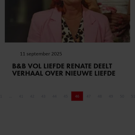
11 september 2025
B&B VOL LIEFDE RENATE DEELT
VERHAAL OVER NIEUWE LIEFDE
1
…
41
42
43
44
45
46
47
48
49
50
5
ge pagina
Pagina
Pagina
Pagina
Pagina
Pagina
Pagina
Pagina
Pagina
Pagina
Pagina
Pagina
P