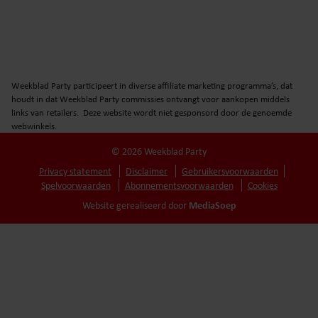
Weekblad Party participeert in diverse affiliate marketing programma’s, dat
houdt in dat Weekblad Party commissies ontvangt voor aankopen middels
links van retailers. Deze website wordt niet gesponsord door de genoemde
webwinkels.
© 2026 Weekblad Party
Privacy statement
Disclaimer
Gebruikersvoorwaarden
Spelvoorwaarden
Abonnementsvoorwaarden
Cookies
MediaSoep
Website gerealiseerd door