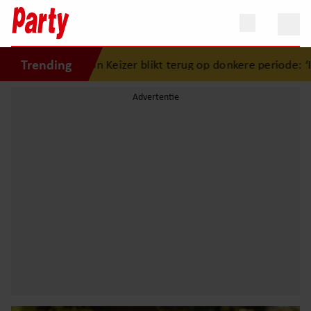
Trending
mon Keizer blikt terug op donkere periode: ‘Ik was een wan