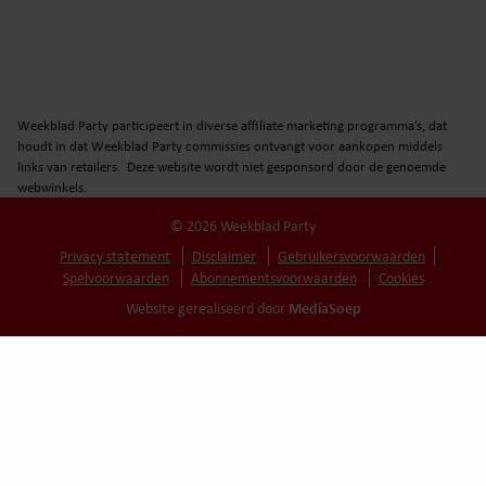
Weekblad Party participeert in diverse affiliate marketing programma’s, dat
houdt in dat Weekblad Party commissies ontvangt voor aankopen middels
links van retailers. Deze website wordt niet gesponsord door de genoemde
webwinkels.
© 2026 Weekblad Party
Privacy statement
Disclaimer
Gebruikersvoorwaarden
Spelvoorwaarden
Abonnementsvoorwaarden
Cookies
MediaSoep
Website gerealiseerd door