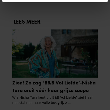
intrekken in de Cookieverklaring.
We gebruiken cookies om content en advertenties te
personaliseren, om functies voor social media te bieden
en om ons websiteverkeer te analyseren. Ook delen we
informatie over uw gebruik van onze site met onze
partners voor social media, adverteren en analyse. Deze
partners kunnen deze gegevens combineren met andere
informatie die u aan ze heeft verstrekt of die ze hebben
verzameld op basis van uw gebruik van hun services. U
gaat akkoord met onze cookies als u onze website blijft
gebruiken.