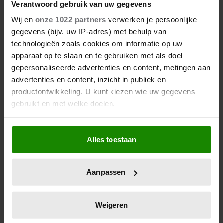
Verantwoord gebruik van uw gegevens
7 augustus 2026
PETER FABER (82) OVERLEDEN:
Wij en
onze 1022 partners
verwerken je persoonlijke
HIJ STIERF VREDIG IN HET
gegevens (bijv. uw IP-adres) met behulp van
BIJZIJN VAN ZIJN MEEST
technologieën zoals cookies om informatie op uw
DIERBAREN
apparaat op te slaan en te gebruiken met als doel
gepersonaliseerde advertenties en content, metingen aan
advertenties en content, inzicht in publiek en
productontwikkeling. U kunt kiezen wie uw gegevens
gebruikt en met welke doelen.
Als u het toestaat, willen we ook graag:
Alles toestaan
Informatie verzamelen over uw geografische
locatie, die tot een paar meter nauwkeurig kan zijn
Uw apparaat identificeren door het actief te
Aanpassen
6 augustus 2026
scannen op specifieke eigenschappen (fingerprinting)
KOMT ER EEN EIGEN
Lees meer over hoe uw persoonlijke gegevens worden
REALITYSHOW VOOR TIMOTHY
verwerkt en stel uw voorkeuren in het
detailgedeelte
in.
NA ‘B&B VOL LIEFDE?’
Weigeren
U kunt uw toestemming op elk moment wijzigen of