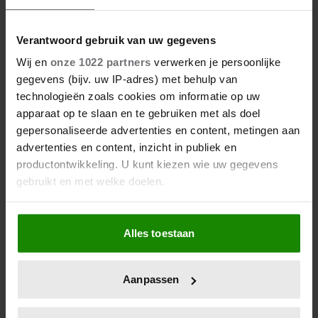
Verantwoord gebruik van uw gegevens
Wij en
onze 1022 partners
verwerken je persoonlijke
gegevens (bijv. uw IP-adres) met behulp van
6 augustus 2026
technologieën zoals cookies om informatie op uw
ZO EINDIGT HET ‘B&B VOL
LIEFDE’-AVONTUUR VAN
apparaat op te slaan en te gebruiken met als doel
NISHA TARA
gepersonaliseerde advertenties en content, metingen aan
advertenties en content, inzicht in publiek en
productontwikkeling. U kunt kiezen wie uw gegevens
gebruikt en met welke doelen.
Als u het toestaat, willen we ook graag:
Alles toestaan
Informatie verzamelen over uw geografische
locatie, die tot een paar meter nauwkeurig kan zijn
Uw apparaat identificeren door het actief te
Aanpassen
scannen op specifieke eigenschappen (fingerprinting)
Lees meer over hoe uw persoonlijke gegevens worden