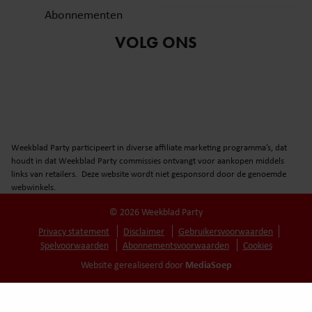
Abonnementen
VOLG ONS
Weekblad Party participeert in diverse affiliate marketing programma’s, dat
houdt in dat Weekblad Party commissies ontvangt voor aankopen middels
links van retailers. Deze website wordt niet gesponsord door de genoemde
webwinkels.
© 2026 Weekblad Party
Privacy statement
Disclaimer
Gebruikersvoorwaarden
Spelvoorwaarden
Abonnementsvoorwaarden
Cookies
MediaSoep
Website gerealiseerd door