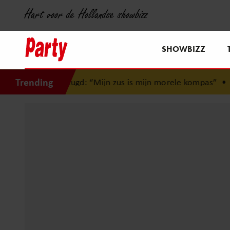
Hart voor de Hollandse showbizz
SHOWBIZZ
Trending
 jeugd: “Mijn zus is mijn morele kompas”
•
Jamai reageert o