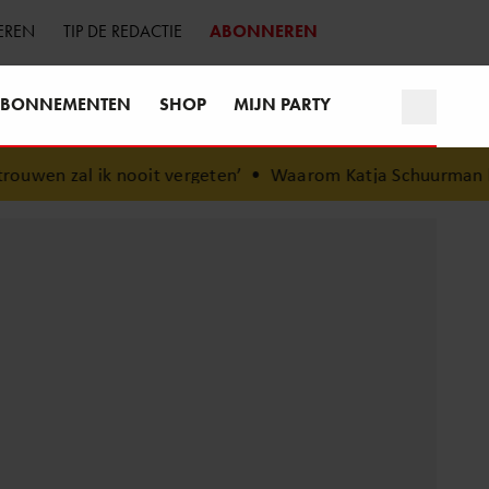
EREN
TIP DE REDACTIE
ABONNEREN
BONNEMENTEN
SHOP
MIJN PARTY
oit vergeten’
•
Waarom Katja Schuurman bewust voor rust