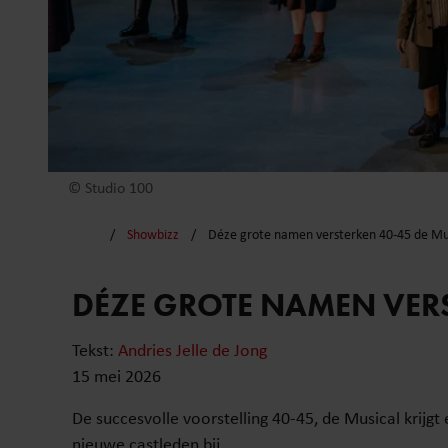
© Studio 100
Showbizz
Déze grote namen versterken 40-45 de Mu
DÉZE GROTE NAMEN VERS
Tekst:
Andries Jelle de Jong
15 mei 2026
De succesvolle voorstelling 40-45, de Musical krij
nieuwe castleden bij.