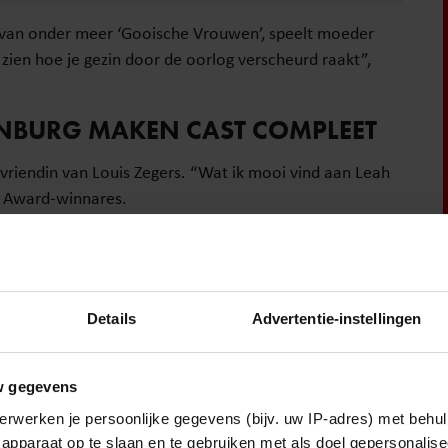
d van onder meer ‘Gooische Vrouwen’, speelt moeder
 zien hoe je gezin door de oorlog verscheurd raakt”,
ENBURG MAKEN CAST COMPLEET
vriendin van Louis Zegers. “Wat ik mooi vind aan Leah
al Award-winnares.
van Oranje’, gaat de rol van Louis spelen. “Het verhaal
rden”, aldus Joep.
Details
Advertentie-instellingen
e bezoeker
w gegevens
OOT SUCCES
erwerken je persoonlijke gegevens (bijv. uw IP-adres) met behul
apparaat op te slaan en te gebruiken met als doel gepersonalise