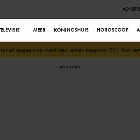
ADVERT
TELEVISIE
MEER
KONINGSHUIS
HOROSCOOP
A
p overlijden Jerney Kaagman (79): ‘Dat vertrouwen zal ik no