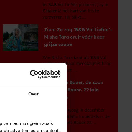
Over
p van technologieën zoals
erde advertenties en content,