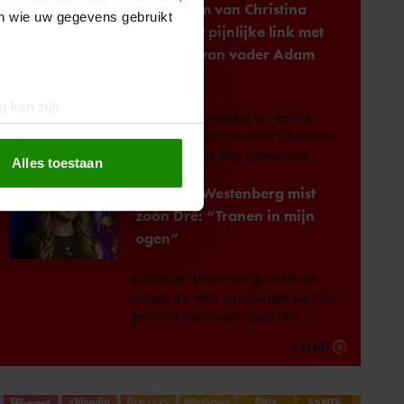
en wie uw gegevens gebruikt
g kan zijn
erprinting)
t
detailgedeelte
in. U kunt uw
Alles toestaan
 media te bieden en om ons
ze partners voor social
nformatie die u aan ze heeft
oord met onze cookies als u