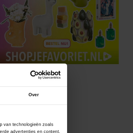
Over
p van technologieën zoals
erde advertenties en content,