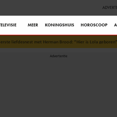
ADVERT
TELEVISIE
MEER
KONINGSHUIS
HOROSCOOP
A
t met Herman Brood: “Hier is Lola geboren”
•
Simon Keizer 