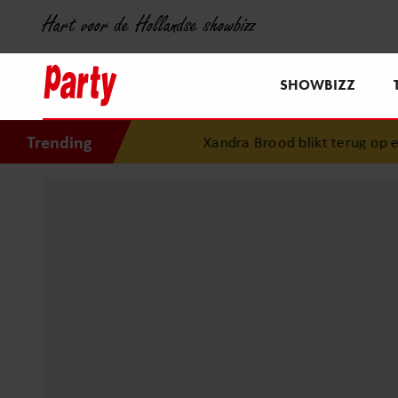
Hart voor de Hollandse showbizz
SHOWBIZZ
Trending
Xandra Brood blikt terug op eerste liefdesnes