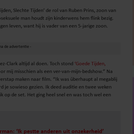
jden, Slechte Tijden’ de rol van Ruben Prins, zoon van
seksuele man houdt zijn kinderwens hem flink bezig.
en leven, want hij is vader van een 5-jarige zoon.
z-Clark altijd al doen. Toch stond
‘Goede Tijden,
voor mij misschien als een ver-van-mijn-bedshow.” Na
verstap maken naar film. “Ik was überhaupt al megablij
rd je sowieso gezien. Ik deed auditie en twee weken
ik op de set. Het ging heel snel en was toch wel een
hrman: ‘Ik pestte anderen uit onzekerheid’