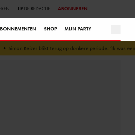
EREN
TIP DE REDACTIE
ABONNEREN
BONNEMENTEN
SHOP
MIJN PARTY
blikt terug op donkere periode: ‘Ik was een wandelend hoof