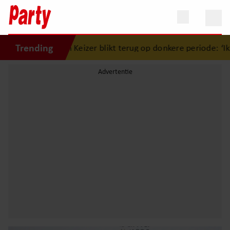
Trending
imon Keizer blikt terug op donkere periode: ‘Ik was een wa