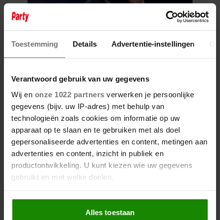
Toestemming
Details
Advertentie-instellingen
Ov
Verantwoord gebruik van uw gegevens
Wij en
onze 1022 partners
verwerken je persoonlijke
31 december 2024
gegevens (bijv. uw IP-adres) met behulp van
ROB KEMPS VOELT ZICH
technologieën zoals cookies om informatie op uw
GEZEGEND: ‘MET DE KINDEREN
apparaat op te slaan en te gebruiken met als doel
EN DE LIEFDE GAAT HET
GEWELDIG’
gepersonaliseerde advertenties en content, metingen aan
advertenties en content, inzicht in publiek en
productontwikkeling. U kunt kiezen wie uw gegevens
gebruikt en met welke doelen.
Als u het toestaat, willen we ook graag:
Alles toestaan
Informatie verzamelen over uw geografische