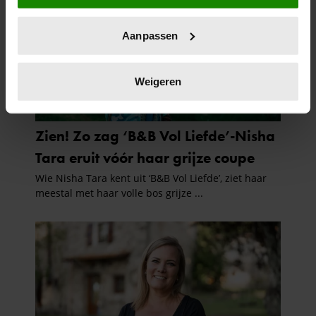
locatie, die tot een paar meter nauwkeurig kan zijn
Uw apparaat identificeren door het actief te
Aanpassen
scannen op specifieke eigenschappen (fingerprinting)
Lees meer over hoe uw persoonlijke gegevens worden
verwerkt en stel uw voorkeuren in het
detailgedeelte
in.
Weigeren
U kunt uw toestemming op elk moment wijzigen of
intrekken in de Cookieverklaring.
We gebruiken cookies om content en advertenties te
personaliseren, om functies voor social media te bieden
en om ons websiteverkeer te analyseren. Ook delen we
informatie over uw gebruik van onze site met onze
partners voor social media, adverteren en analyse. Deze
partners kunnen deze gegevens combineren met andere
informatie die u aan ze heeft verstrekt of die ze hebben
verzameld op basis van uw gebruik van hun services. U
gaat akkoord met onze cookies als u onze website blijft
gebruiken.