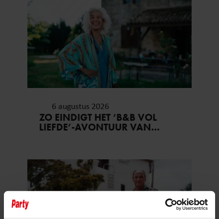
6 augustus 2026
ZO EINDIGT HET ‘B&B VOL
LIEFDE’-AVONTUUR VAN
NISHA TARA