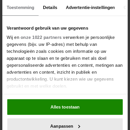
Toestemming
Details
Advertentie-instellingen
Ov
Verantwoord gebruik van uw gegevens
6 augustus 2026
GERUCHTEN OVER HUWELIJK
Wij en
onze 1022 partners
verwerken je persoonlijke
VAN ‘B&B VOL LIEFDE’-FRED
gegevens (bijv. uw IP-adres) met behulp van
BLIJVEN AANHOUDEN
technologieën zoals cookies om informatie op uw
apparaat op te slaan en te gebruiken met als doel
gepersonaliseerde advertenties en content, metingen aan
advertenties en content, inzicht in publiek en
productontwikkeling. U kunt kiezen wie uw gegevens
gebruikt en met welke doelen.
Als u het toestaat, willen we ook graag:
Alles toestaan
Informatie verzamelen over uw geografische
locatie, die tot een paar meter nauwkeurig kan zijn
Uw apparaat identificeren door het actief te
Aanpassen
scannen op specifieke eigenschappen (fingerprinting)