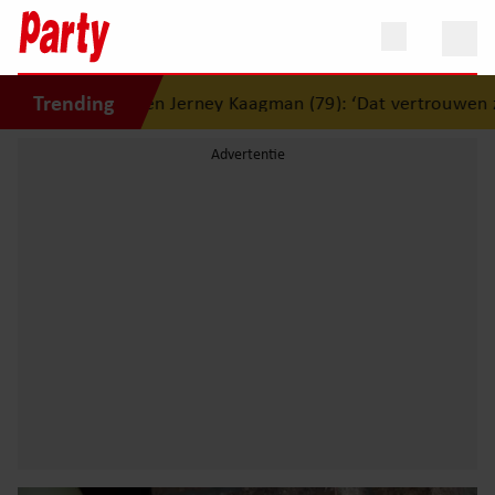
Trending
lijden Jerney Kaagman (79): ‘Dat vertrouwen zal ik nooit ve