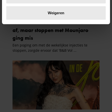
Lees meer over hoe uw persoonlijke gegevens worden
verwerkt en stel uw voorkeuren in het
detailgedeelte
in.
Weigeren
U kunt uw toestemming op elk moment wijzigen of
intrekken in de Cookieverklaring.
We gebruiken cookies om content en advertenties te
personaliseren, om functies voor social media te bieden
en om ons websiteverkeer te analyseren. Ook delen we
informatie over uw gebruik van onze site met onze
partners voor social media, adverteren en analyse. Deze
partners kunnen deze gegevens combineren met andere
informatie die u aan ze heeft verstrekt of die ze hebben
verzameld op basis van uw gebruik van hun services. U
gaat akkoord met onze cookies als u onze website blijft
gebruiken.