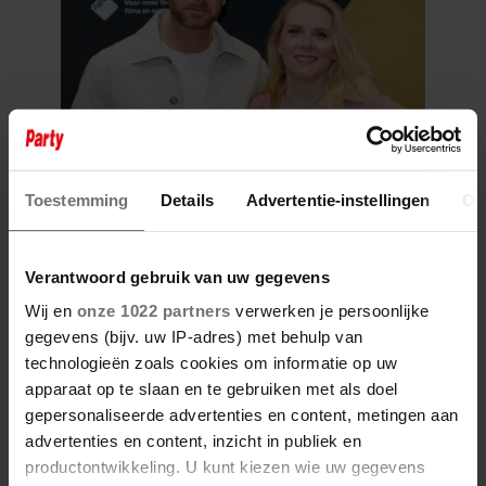
4 augustus 2026
Toestemming
Details
Advertentie-instellingen
Ov
GEZINSUITBREIDING VOOR
JELKA VAN HOUTEN EN HENRY
VAN LOON!
Verantwoord gebruik van uw gegevens
Wij en
onze 1022 partners
verwerken je persoonlijke
gegevens (bijv. uw IP-adres) met behulp van
technologieën zoals cookies om informatie op uw
apparaat op te slaan en te gebruiken met als doel
gepersonaliseerde advertenties en content, metingen aan
advertenties en content, inzicht in publiek en
productontwikkeling. U kunt kiezen wie uw gegevens