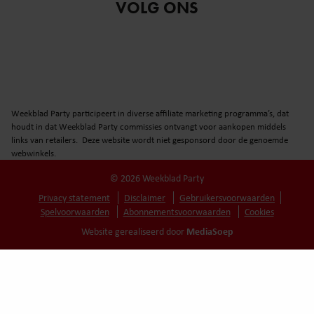
VOLG ONS
Weekblad Party participeert in diverse affiliate marketing programma’s, dat
houdt in dat Weekblad Party commissies ontvangt voor aankopen middels
links van retailers. Deze website wordt niet gesponsord door de genoemde
webwinkels.
© 2026 Weekblad Party
Privacy statement
Disclaimer
Gebruikersvoorwaarden
Spelvoorwaarden
Abonnementsvoorwaarden
Cookies
MediaSoep
Website gerealiseerd door