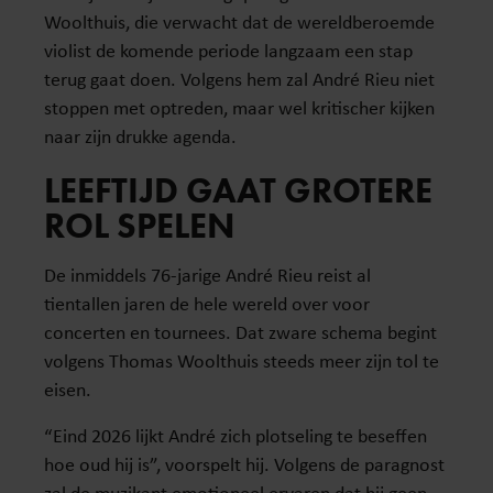
Woolthuis, die verwacht dat de wereldberoemde
violist de komende periode langzaam een stap
terug gaat doen. Volgens hem zal André Rieu niet
stoppen met optreden, maar wel kritischer kijken
naar zijn drukke agenda.
LEEFTIJD GAAT GROTERE
ROL SPELEN
De inmiddels 76-jarige André Rieu reist al
tientallen jaren de hele wereld over voor
concerten en tournees. Dat zware schema begint
volgens Thomas Woolthuis steeds meer zijn tol te
eisen.
“Eind 2026 lijkt André zich plotseling te beseffen
hoe oud hij is”, voorspelt hij. Volgens de paragnost
zal de muzikant emotioneel ervaren dat hij geen