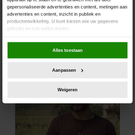
gepersonaliseerde advertenties en content, metingen aan
advertenties en content, inzicht in publiek en
productontwikkeling. U kunt kiezen wie uw gegevens
gebruikt en met welke doelen.
Als u het toestaat, willen we ook graag:
Alles toestaan
Informatie verzamelen over uw geografische
locatie, die tot een paar meter nauwkeurig kan zijn
Uw apparaat identificeren door het actief te
Aanpassen
scannen op specifieke eigenschappen (fingerprinting)
Lees meer over hoe uw persoonlijke gegevens worden
verwerkt en stel uw voorkeuren in het
detailgedeelte
in.
Weigeren
U kunt uw toestemming op elk moment wijzigen of
intrekken in de Cookieverklaring.
We gebruiken cookies om content en advertenties te
personaliseren, om functies voor social media te bieden
en om ons websiteverkeer te analyseren. Ook delen we