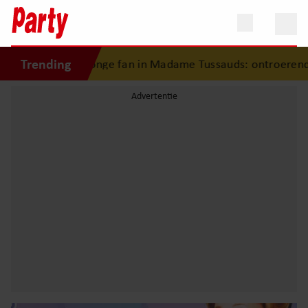
Trending
t jonge fan in Madame Tussauds: ontroerend moment eindi