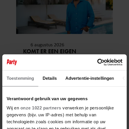
6 augustus 2026
KOMT ER EEN EIGEN
REALITYSHOW VOOR TIMOTHY
NA ‘B&B VOL LIEFDE?’
Toestemming
Details
Advertentie-instellingen
Ov
Verantwoord gebruik van uw gegevens
Wij en
onze 1022 partners
verwerken je persoonlijke
gegevens (bijv. uw IP-adres) met behulp van
technologieën zoals cookies om informatie op uw
apparaat op te slaan en te gebruiken met als doel