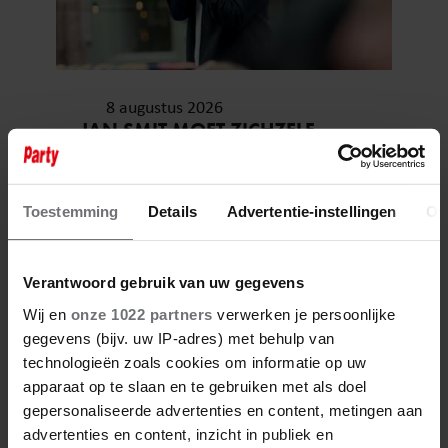
8 augustus 2026
JAN SMIT MOET ZICHZELF
KNIJPEN NA EERSTE
JUBILEUMCONCERT
Toestemming
Details
Advertentie-instellingen
Ov
Verantwoord gebruik van uw gegevens
Wij en
onze 1022 partners
verwerken je persoonlijke
gegevens (bijv. uw IP-adres) met behulp van
technologieën zoals cookies om informatie op uw
apparaat op te slaan en te gebruiken met als doel
gepersonaliseerde advertenties en content, metingen aan
advertenties en content, inzicht in publiek en