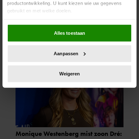
productontwikkeling. U kunt kiezen wie uw gegevens
gebruikt en met welke doelen.
Als u het toestaat, willen we ook graag:
Alles toestaan
Informatie verzamelen over uw geografische
locatie, die tot een paar meter nauwkeurig kan zijn
Uw apparaat identificeren door het actief te
Aanpassen
scannen op specifieke eigenschappen (fingerprinting)
Lees meer over hoe uw persoonlijke gegevens worden
verwerkt en stel uw voorkeuren in het
detailgedeelte
in.
Weigeren
U kunt uw toestemming op elk moment wijzigen of
intrekken in de Cookieverklaring.
We gebruiken cookies om content en advertenties te
personaliseren, om functies voor social media te bieden
en om ons websiteverkeer te analyseren. Ook delen we
informatie over uw gebruik van onze site met onze
partners voor social media, adverteren en analyse. Deze