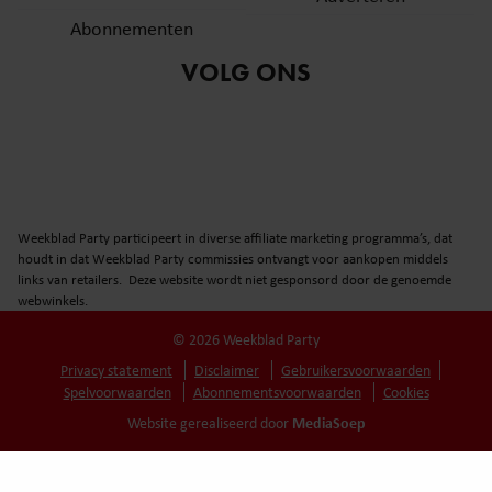
Abonnementen
VOLG ONS
Weekblad Party participeert in diverse affiliate marketing programma’s, dat
houdt in dat Weekblad Party commissies ontvangt voor aankopen middels
links van retailers. Deze website wordt niet gesponsord door de genoemde
webwinkels.
© 2026 Weekblad Party
Privacy statement
Disclaimer
Gebruikersvoorwaarden
Spelvoorwaarden
Abonnementsvoorwaarden
Cookies
MediaSoep
Website gerealiseerd door