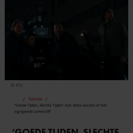
© RTL
Televisie
‘Goede Tijden, Slechte Tijden’ sluit 36ste seizoen af met
ingrijpende zomercliff
‘GOEDE TIJDEN, SLECHTE