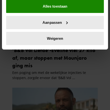
Als u het toestaat, willen we ook graag:
Alles toestaan
Informatie verzamelen over uw geografische
locatie, die tot een paar meter nauwkeurig kan zijn
Uw apparaat identificeren door het actief te
Aanpassen
scannen op specifieke eigenschappen (fingerprinting)
Lees meer over hoe uw persoonlijke gegevens worden
verwerkt en stel uw voorkeuren in het
detailgedeelte
in.
Weigeren
U kunt uw toestemming op elk moment wijzigen of
intrekken in de Cookieverklaring.
We gebruiken cookies om content en advertenties te
personaliseren, om functies voor social media te bieden
en om ons websiteverkeer te analyseren. Ook delen we
informatie over uw gebruik van onze site met onze
partners voor social media, adverteren en analyse. Deze
partners kunnen deze gegevens combineren met andere
informatie die u aan ze heeft verstrekt of die ze hebben
verzameld op basis van uw gebruik van hun services. U
gaat akkoord met onze cookies als u onze website blijft