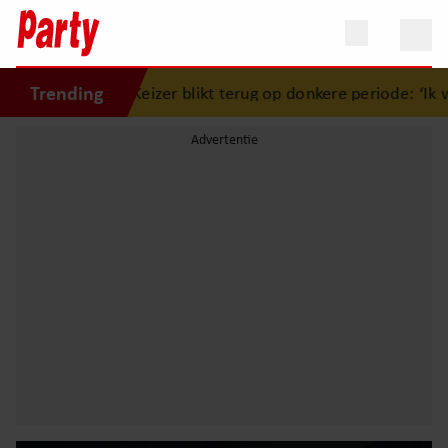
Trending
on Keizer blikt terug op donkere periode: ‘Ik was een wand