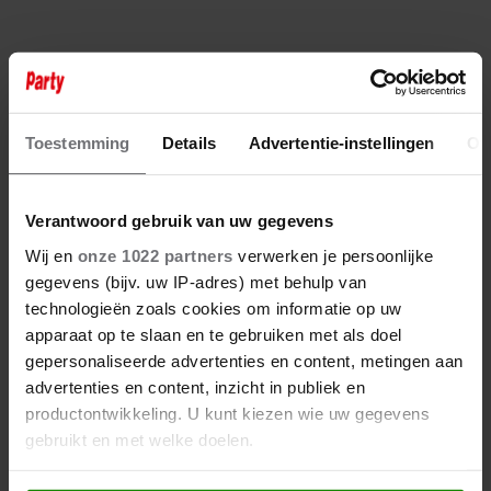
Toestemming
Details
Advertentie-instellingen
Ov
Verantwoord gebruik van uw gegevens
Wij en
onze 1022 partners
verwerken je persoonlijke
gegevens (bijv. uw IP-adres) met behulp van
technologieën zoals cookies om informatie op uw
apparaat op te slaan en te gebruiken met als doel
gepersonaliseerde advertenties en content, metingen aan
advertenties en content, inzicht in publiek en
productontwikkeling. U kunt kiezen wie uw gegevens
gebruikt en met welke doelen.