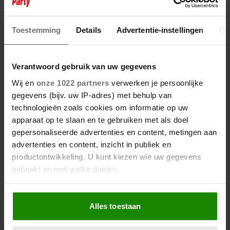
Toestemming
Details
Advertentie-instellingen
Ov
Verantwoord gebruik van uw gegevens
Wij en
onze 1022 partners
verwerken je persoonlijke
gegevens (bijv. uw IP-adres) met behulp van
technologieën zoals cookies om informatie op uw
apparaat op te slaan en te gebruiken met als doel
gepersonaliseerde advertenties en content, metingen aan
advertenties en content, inzicht in publiek en
productontwikkeling. U kunt kiezen wie uw gegevens
gebruikt en met welke doelen.
Als u het toestaat, willen we ook graag:
Alles toestaan
Informatie verzamelen over uw geografische
locatie, die tot een paar meter nauwkeurig kan zijn