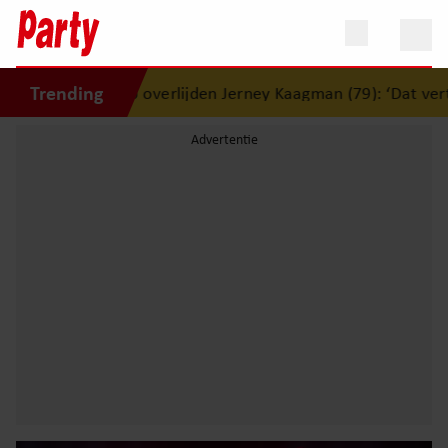
Trending
rt op overlijden Jerney Kaagman (79): ‘Dat vertrouwen zal i