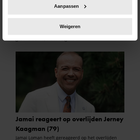
Uw apparaat identificeren door het actief te
Aanpassen
scannen op specifieke eigenschappen (fingerprinting)
Lees meer over hoe uw persoonlijke gegevens worden
verwerkt en stel uw voorkeuren in het
detailgedeelte
in.
Weigeren
U kunt uw toestemming op elk moment wijzigen of
intrekken in de Cookieverklaring.
We gebruiken cookies om content en advertenties te
personaliseren, om functies voor social media te bieden
en om ons websiteverkeer te analyseren. Ook delen we
informatie over uw gebruik van onze site met onze
partners voor social media, adverteren en analyse. Deze
partners kunnen deze gegevens combineren met andere
informatie die u aan ze heeft verstrekt of die ze hebben
verzameld op basis van uw gebruik van hun services. U
gaat akkoord met onze cookies als u onze website blijft
gebruiken.