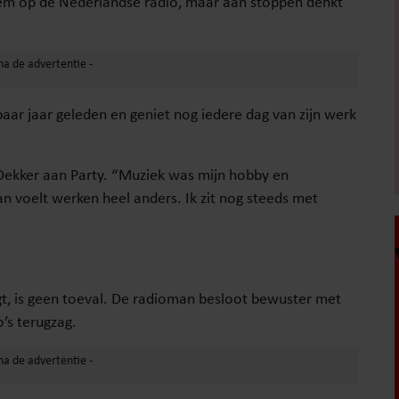
tem op de Nederlandse radio, maar aan stoppen denkt
 paar jaar geleden en geniet nog iedere dag van zijn werk
l Dekker aan Party. “Muziek was mijn hobby en
an voelt werken heel anders. Ik zit nog steeds met
gt, is geen toeval. De radioman besloot bewuster met
o’s terugzag.