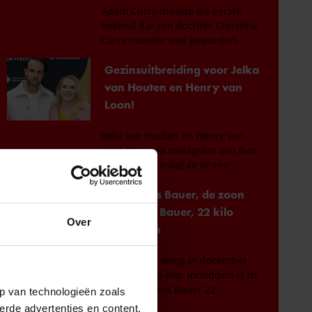
Over
p van technologieën zoals
erde advertenties en content,