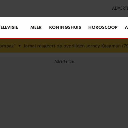
ADVERT
TELEVISIE
MEER
KONINGSHUIS
HOROSCOOP
A
i reageert op overlijden Jerney Kaagman (79): ‘Dat vertrouw