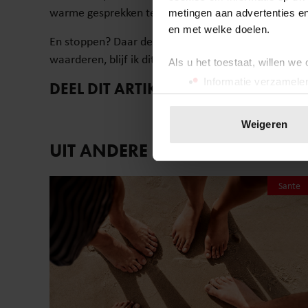
warme gesprekken terug.”
metingen aan advertenties en
en met welke doelen.
En stoppen? Daar denkt Daniel Dekker voorlopig nog n
waarderen, blijf ik dit doen.”
Als u het toestaat, willen we
Informatie verzamelen
DEEL DIT ARTIKEL OP SOCIAL MEDIA
Uw apparaat identific
Lees meer over hoe uw perso
Weigeren
toestemming op elk moment wi
UIT ANDERE MEDIA
We gebruiken cookies om cont
websiteverkeer te analyseren
Sante
media, adverteren en analys
verstrekt of die ze hebben v
onze website blijft gebruiken.