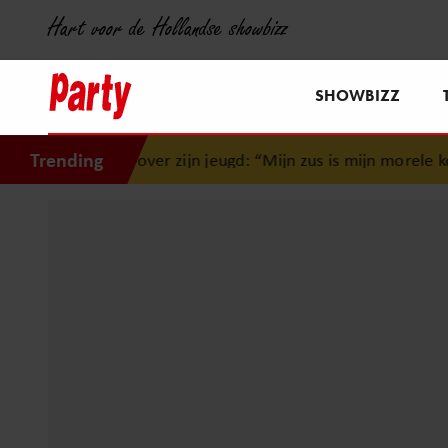
Hart voor de Hollandse showbizz
SHOWBIZZ
Trending
ig over zijn jeugd: “Mijn zus is mijn morele kompas”
•
Jama