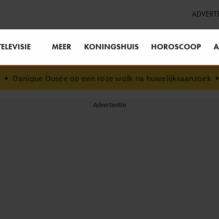
ADVERT
TELEVISIE
MEER
KONINGSHUIS
HOROSCOOP
A
ée op een roze wolk na huwelijksaanzoek
•
Margôt Ros ope