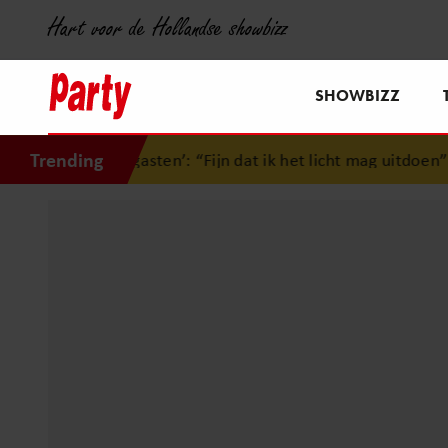
Hart voor de Hollandse showbizz
SHOWBIZZ
Trending
gasten’: “Fijn dat ik het licht mag uitdoen”
•
Danique Dus