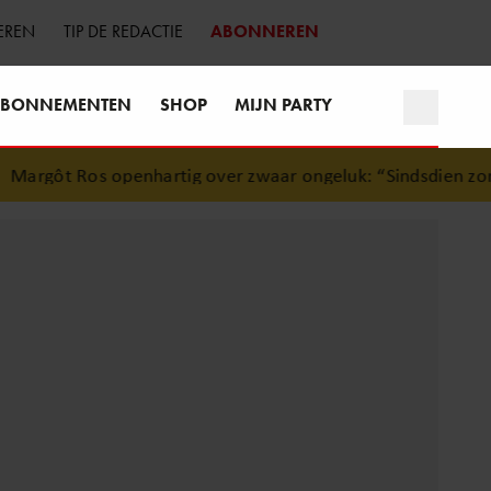
EREN
TIP DE REDACTIE
ABONNEREN
BONNEMENTEN
SHOP
MIJN PARTY
nhartig over zwaar ongeluk: “Sindsdien zorg ik extra goed 