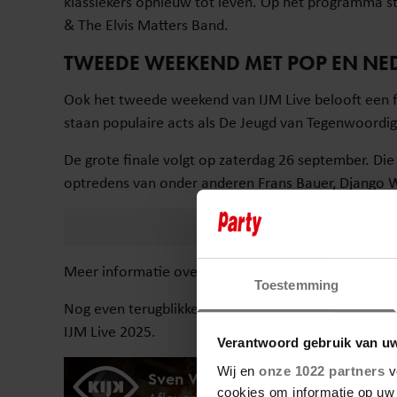
klassiekers opnieuw tot leven. Op het programma 
& The Elvis Matters Band.
TWEEDE WEEKEND MET POP EN NE
Ook het tweede weekend van IJM Live belooft een fl
staan populaire acts als De Jeugd van Tegenwoordi
De grote finale volgt op zaterdag 26 september. Di
optredens van onder anderen Frans Bauer, Django W
Meer informatie over het festival en tickets is te vi
Toestemming
Nog even terugblikken naar vorig jaar? Sven Verst
IJM Live 2025.
Verantwoord gebruik van u
Wij en
onze 1022 partners
v
cookies om informatie op uw 