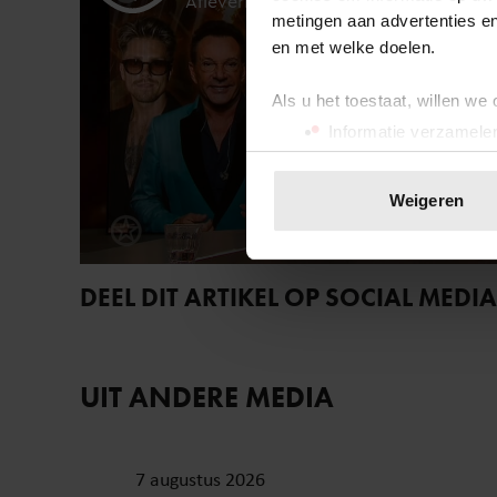
metingen aan advertenties en
en met welke doelen.
Als u het toestaat, willen we
Informatie verzamelen
Uw apparaat identific
Lees meer over hoe uw perso
Weigeren
toestemming op elk moment wi
We gebruiken cookies om cont
DEEL DIT ARTIKEL OP SOCIAL MEDIA
websiteverkeer te analyseren
media, adverteren en analys
verstrekt of die ze hebben v
onze website blijft gebruiken.
UIT ANDERE MEDIA
7 augustus 2026