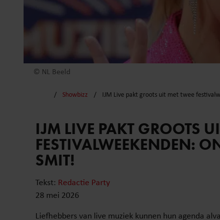
© NL Beeld
Showbizz
IJM Live pakt groots uit met twee festiv
IJM LIVE PAKT GROOTS U
FESTIVALWEEKENDEN: 
SMIT!
Tekst:
Redactie Party
28 mei 2026
Liefhebbers van live muziek kunnen hun agenda alvas