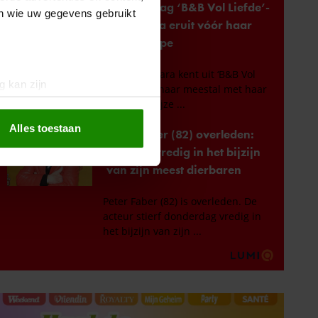
en wie uw gegevens gebruikt
g kan zijn
erprinting)
t
detailgedeelte
in. U kunt uw
Alles toestaan
 media te bieden en om ons
ze partners voor social
nformatie die u aan ze heeft
oord met onze cookies als u