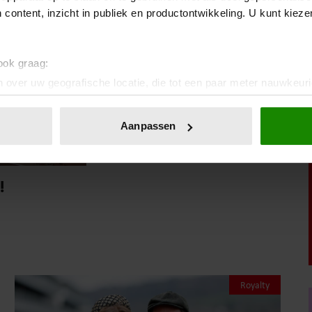
 content, inzicht in publiek en productontwikkeling. U kunt kiez
 ook graag:
 over uw geografische locatie, die tot een paar meter nauwkeuri
eren door het actief te scannen op specifieke eigenschappen (fing
onlijke gegevens worden verwerkt en stel uw voorkeuren in he
Aanpassen
jzigen of intrekken in de Cookieverklaring.
ent en advertenties te personaliseren, om functies voor social
!
. Ook delen we informatie over uw gebruik van onze site met on
e. Deze partners kunnen deze gegevens combineren met andere i
erzameld op basis van uw gebruik van hun services. U gaat akk
Royalty