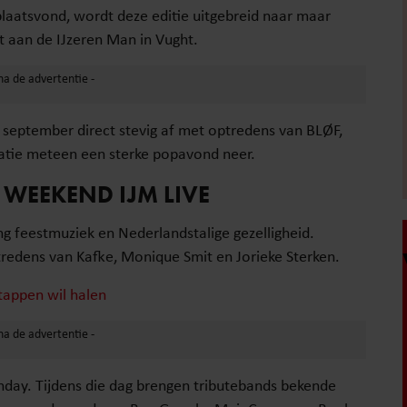
plaatsvond, wordt deze editie uitgebreid naar maar
 aan de IJzeren Man in Vught.
8 september direct stevig af met optredens van BLØF,
atie meteen een sterke popavond neer.
 WEEKEND IJM LIVE
ng feestmuziek en Nederlandstalige gezelligheid.
edens van Kafke, Monique Smit en Jorieke Sterken.
tappen wil halen
unday. Tijdens die dag brengen tributebands bekende