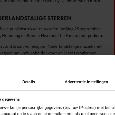
staan onder anderen Bee Gees by MainCourse en Bouke
DERLANDSTALIGE STERREN
inke publiekstrekker te worden. Vrijdag 25 september
g, Flemming en Ronnie Flex met The Fam op het podium.
e avond draait volledig om Nederlandstalige muziek met
agner, Jan Smit, John de Bever en Mart Hoogkamer.
nden via de
website
van IJM Live.
Details
Advertentie-instellingen
eeg neemt ons in onderstaande video van Talpa mee naar
w gegevens
erwerken je persoonlijke gegevens (bijv. uw IP-adres) met behul
apparaat op te slaan en te gebruiken met als doel gepersonalise