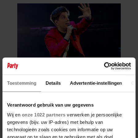
31 december 2024
ROB KEMPS VOELT ZICH
Toestemming
Details
Advertentie-instellingen
Ov
GEZEGEND: ‘MET DE KINDEREN
EN DE LIEFDE GAAT HET
GEWELDIG’
Verantwoord gebruik van uw gegevens
Wij en
onze 1022 partners
verwerken je persoonlijke
gegevens (bijv. uw IP-adres) met behulp van
technologieën zoals cookies om informatie op uw
apparaat op te slaan en te gebruiken met als doel