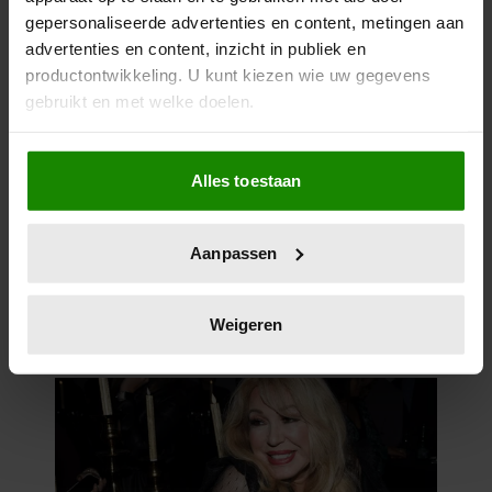
gepersonaliseerde advertenties en content, metingen aan
advertenties en content, inzicht in publiek en
productontwikkeling. U kunt kiezen wie uw gegevens
gebruikt en met welke doelen.
Als u het toestaat, willen we ook graag:
Alles toestaan
Informatie verzamelen over uw geografische
locatie, die tot een paar meter nauwkeurig kan zijn
Uw apparaat identificeren door het actief te
Aanpassen
scannen op specifieke eigenschappen (fingerprinting)
Lees meer over hoe uw persoonlijke gegevens worden
verwerkt en stel uw voorkeuren in het
detailgedeelte
in.
Weigeren
U kunt uw toestemming op elk moment wijzigen of
intrekken in de Cookieverklaring.
We gebruiken cookies om content en advertenties te
personaliseren, om functies voor social media te bieden
en om ons websiteverkeer te analyseren. Ook delen we