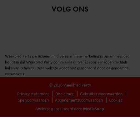
VOLG ONS
Weekblad Party participeert in diverse affiliate marketing programma’s, dat
houdt in dat Weekblad Party commissies ontvangt voor aankopen middels
links van retailers. Deze website wordt niet gesponsord door de genoemde
webwinkels.
© 2026 Weekblad Party
Privacy statement
Disclaimer
Gebruikersvoorwaarden
Spelvoorwaarden
Abonnementsvoorwaarden
Cookies
MediaSoep
Website gerealiseerd door