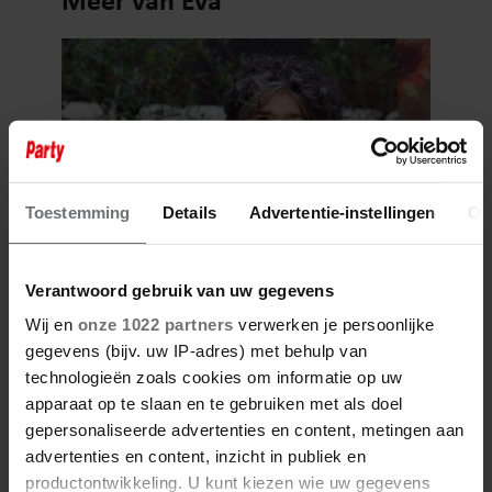
Toestemming
Details
Advertentie-instellingen
Ov
31 december 2024
Verantwoord gebruik van uw gegevens
DIEUWERTJE BLOK BEGINT
Wij en
onze 1022 partners
verwerken je persoonlijke
GOED AAN 2025: ‘IK BEN
gegevens (bijv. uw IP-adres) met behulp van
WEER GEZOND’
technologieën zoals cookies om informatie op uw
apparaat op te slaan en te gebruiken met als doel
gepersonaliseerde advertenties en content, metingen aan
advertenties en content, inzicht in publiek en
productontwikkeling. U kunt kiezen wie uw gegevens