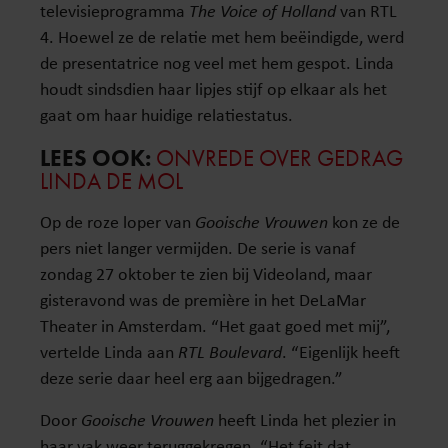
televisieprogramma
The Voice of Holland
van RTL
4. Hoewel ze de relatie met hem beëindigde, werd
de presentatrice nog veel met hem gespot. Linda
houdt sindsdien haar lipjes stijf op elkaar als het
gaat om haar huidige relatiestatus.
LEES OOK:
ONVREDE OVER GEDRAG
LINDA DE MOL
Op de roze loper van
Gooische Vrouwen
kon ze de
pers niet langer vermijden. De serie is vanaf
zondag 27 oktober te zien bij Videoland, maar
gisteravond was de première in het DeLaMar
Theater in Amsterdam. “Het gaat goed met mij”,
vertelde Linda aan
RTL Boulevard
. “Eigenlijk heeft
deze serie daar heel erg aan bijgedragen.”
Door
Gooische Vrouwen
heeft Linda het plezier in
haar vak weer teruggekregen. “Het feit dat