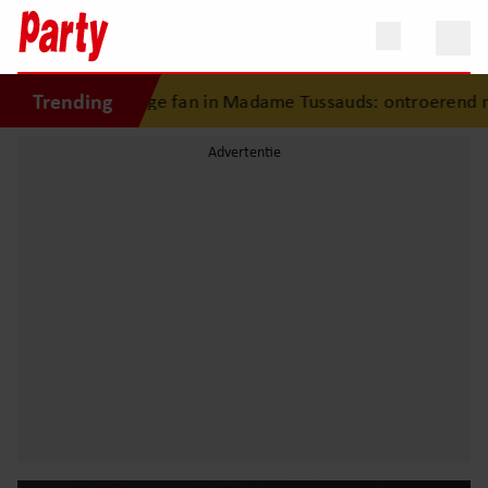
Trending
 jonge fan in Madame Tussauds: ontroerend moment eindigt