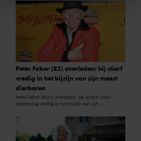
We gebruiken cookies om content en advertenties te
personaliseren, om functies voor social media te bieden
en om ons websiteverkeer te analyseren. Ook delen we
informatie over uw gebruik van onze site met onze
partners voor social media, adverteren en analyse. Deze
partners kunnen deze gegevens combineren met andere
informatie die u aan ze heeft verstrekt of die ze hebben
verzameld op basis van uw gebruik van hun services. U
gaat akkoord met onze cookies als u onze website blijft
gebruiken.