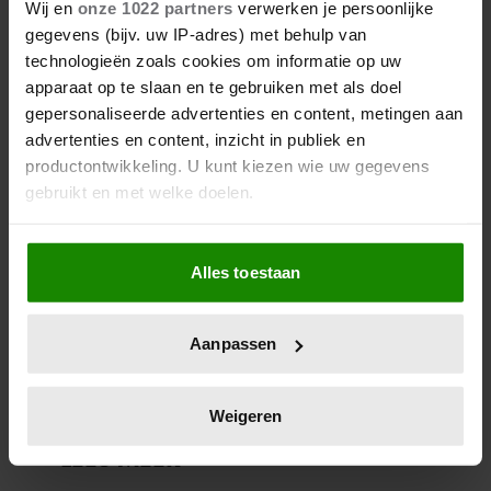
Wij en
onze 1022 partners
verwerken je persoonlijke
gegevens (bijv. uw IP-adres) met behulp van
technologieën zoals cookies om informatie op uw
apparaat op te slaan en te gebruiken met als doel
gepersonaliseerde advertenties en content, metingen aan
advertenties en content, inzicht in publiek en
productontwikkeling. U kunt kiezen wie uw gegevens
gebruikt en met welke doelen.
Als u het toestaat, willen we ook graag:
31 december 2024
Alles toestaan
Informatie verzamelen over uw geografische
ROB KEMPS VOELT ZICH
GEZEGEND: ‘MET DE KINDEREN
locatie, die tot een paar meter nauwkeurig kan zijn
EN DE LIEFDE GAAT HET
Uw apparaat identificeren door het actief te
GEWELDIG’
Aanpassen
scannen op specifieke eigenschappen (fingerprinting)
Lees meer over hoe uw persoonlijke gegevens worden
verwerkt en stel uw voorkeuren in het
detailgedeelte
in.
Weigeren
U kunt uw toestemming op elk moment wijzigen of
intrekken in de Cookieverklaring.