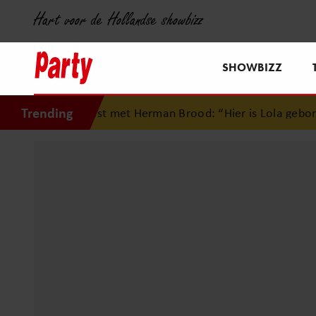
Hart voor de Hollandse showbizz
SHOWBIZZ
Trending
nest met Herman Brood: “Hier is Lola geboren”
•
Simon Keiz