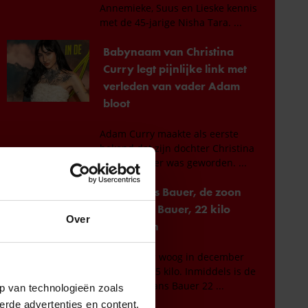
Over
p van technologieën zoals
erde advertenties en content,