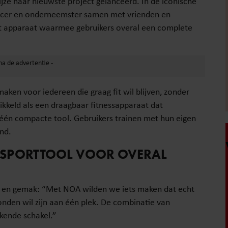
jze haar nieuwste project gelanceerd. In de iconische
ncer en onderneemster samen met vrienden en
t apparaat waarmee gebruikers overal een complete
aken voor iedereen die graag fit wil blijven, zonder
wikkeld als een draagbaar fitnessapparaat dat
 één compacte tool. Gebruikers trainen met hun eigen
nd.
 SPORTTOOL VOOR OVERAL
id en gemak: “Met NOA wilden we iets maken dat echt
onden wil zijn aan één plek. De combinatie van
kende schakel.”