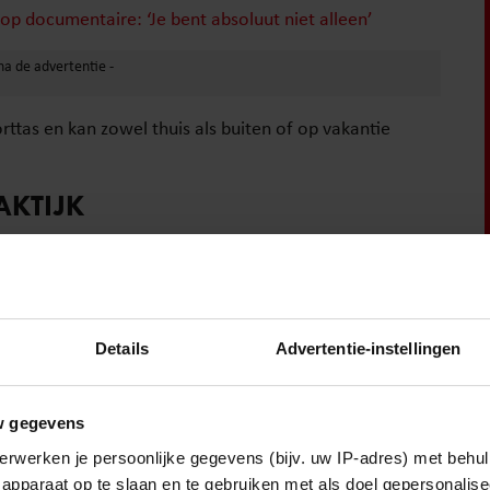
op documentaire: ‘Je bent absoluut niet alleen’
ttas en kan zowel thuis als buiten of op vakantie
AKTIJK
 Loogman. Hij liep er tijdens trainingen steeds tegenaan
er zware apparatuur mee te nemen.
loten de twee samen verder te bouwen aan het concept.
Details
Advertentie-instellingen
w gegevens
n haar dagelijkse leven. Ze zocht naar eigen zeggen al
erwerken je persoonlijke gegevens (bijv. uw IP-adres) met behul
nen trainen.
apparaat op te slaan en te gebruiken met als doel gepersonalise