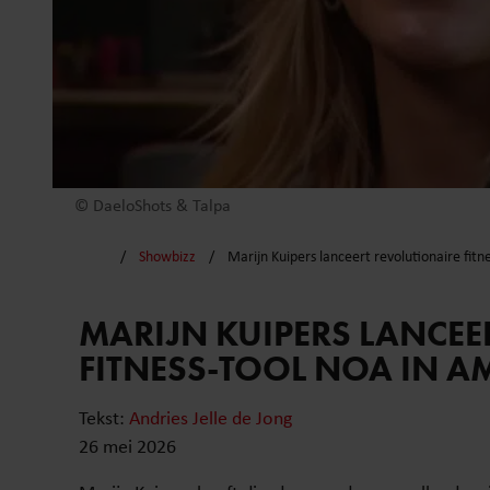
© DaeloShots & Talpa
Showbizz
Marijn Kuipers lanceert revolutionaire fit
MARIJN KUIPERS LANCEE
FITNESS-TOOL NOA IN 
Tekst:
Andries Jelle de Jong
26 mei 2026