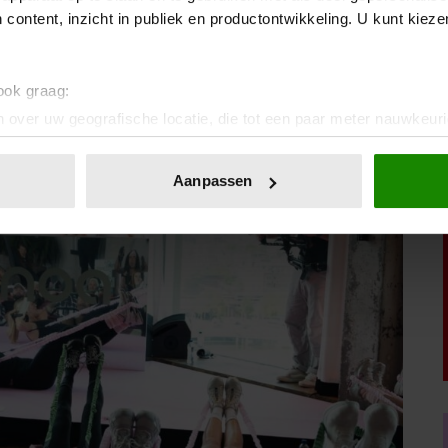
 content, inzicht in publiek en productontwikkeling. U kunt kiez
 ook graag:
 over uw geografische locatie, die tot een paar meter nauwkeuri
eren door het actief te scannen op specifieke eigenschappen (fing
onlijke gegevens worden verwerkt en stel uw voorkeuren in he
Aanpassen
jzigen of intrekken in de Cookieverklaring.
ent en advertenties te personaliseren, om functies voor social
. Ook delen we informatie over uw gebruik van onze site met on
e. Deze partners kunnen deze gegevens combineren met andere i
erzameld op basis van uw gebruik van hun services. U gaat akk