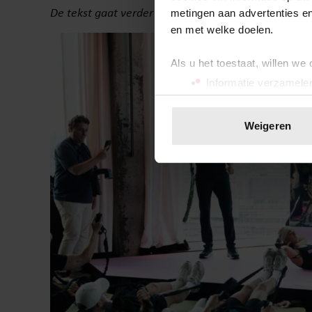
De tekst gaat verder onder de afbeelding.
metingen aan advertenties en
en met welke doelen.
Als u het toestaat, willen we
Informatie verzamelen
Uw apparaat identific
Lees meer over hoe uw perso
Weigeren
toestemming op elk moment wi
We gebruiken cookies om cont
websiteverkeer te analyseren
media, adverteren en analys
verstrekt of die ze hebben v
onze website blijft gebruiken.