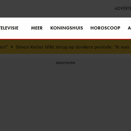
ADVERT
TELEVISIE
MEER
KONINGSHUIS
HOROSCOOP
A
er blikt terug op donkere periode: ‘Ik was een wandelend h