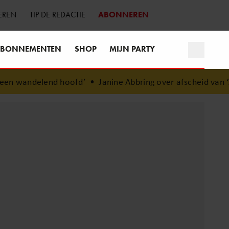
EREN
TIP DE REDACTIE
ABONNEREN
BONNEMENTEN
SHOP
MIJN PARTY
oofd’
•
Janine Abbring over afscheid van ‘Zomergasten’: “Fi