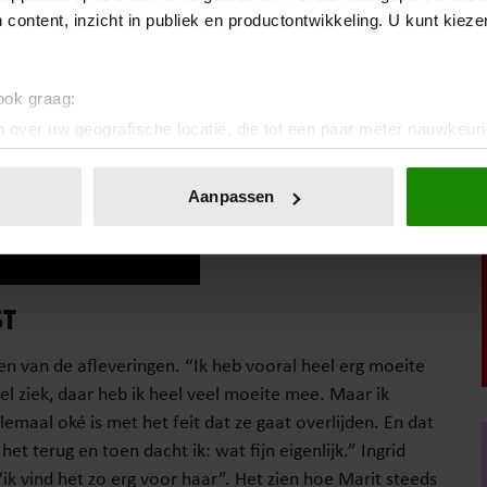
 content, inzicht in publiek en productontwikkeling. U kunt kiez
 ook graag:
 over uw geografische locatie, die tot een paar meter nauwkeuri
eren door het actief te scannen op specifieke eigenschappen (fing
onlijke gegevens worden verwerkt en stel uw voorkeuren in he
Aanpassen
jzigen of intrekken in de Cookieverklaring.
ent en advertenties te personaliseren, om functies voor social
. Ook delen we informatie over uw gebruik van onze site met on
T
e. Deze partners kunnen deze gegevens combineren met andere i
erzameld op basis van uw gebruik van hun services. U gaat akk
ien van de afleveringen. “Ik heb vooral heel erg moeite
l ziek, daar heb ik heel veel moeite mee. Maar ik
emaal oké is met het feit dat ze gaat overlijden. En dat
et terug en toen dacht ik: wat fijn eigenlijk.” Ingrid
“ik vind het zo erg voor haar”. Het zien hoe Marit steeds