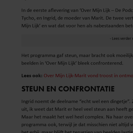
In de eerste aflevering van ‘Over Mijn Lijk – De P
Tycho, en Ingrid, de moeder van Marit. De twee ver
Mijn Lijk’ en wat dat voor hen als nabestaanden bet
Het programma gaf steun, maar bracht ook moeilij
beelden in ‘Over Mijn Lijk’ bleek confronterend.
Lees ook:
Over Mijn Lijk-Marit vond troost in ont
STEUN EN CONFRONTATIE
Ingrid noemt de deelname “echt wel een dingetje”. Ze
uit, ik weet dat Marit er heel veel steun aan heeft
Maar het maakt het wel heel complex. Na haar overli
programma ook, terwijl je dat misschien niet altijd 
het erbij, maar blijft het terugzien van beelden last