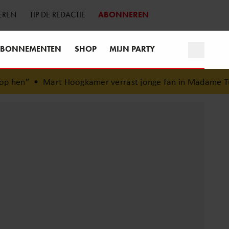
EREN
TIP DE REDACTIE
ABONNEREN
BONNEMENTEN
SHOP
MIJN PARTY
t Hoogkamer verrast jonge fan in Madame Tussauds: ontroe