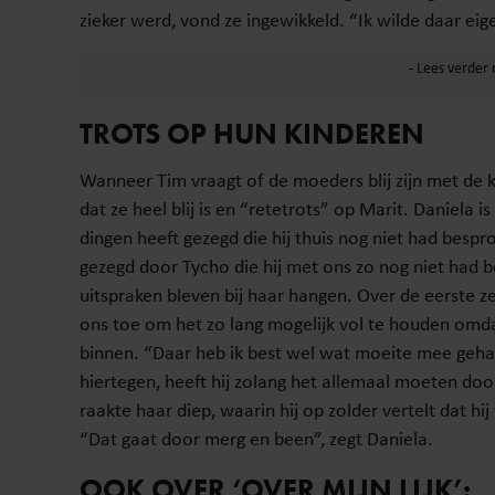
zieker werd, vond ze ingewikkeld. “Ik wilde daar eige
TROTS OP HUN KINDEREN
Wanneer Tim vraagt of de moeders blij zijn met de 
dat ze heel blij is en “retetrots” op Marit. Daniela 
dingen heeft gezegd die hij thuis nog niet had bespr
gezegd door Tycho die hij met ons zo nog niet had 
uitspraken bleven bij haar hangen. Over de eerste zeg
ons toe om het zo lang mogelijk vol te houden omda
binnen. “Daar heb ik best wel wat moeite mee gehad 
hiertegen, heeft hij zolang het allemaal moeten d
raakte haar diep, waarin hij op zolder vertelt dat hi
“Dat gaat door merg en been”, zegt Daniela.
OOK OVER ‘OVER MIJN LIJK’: