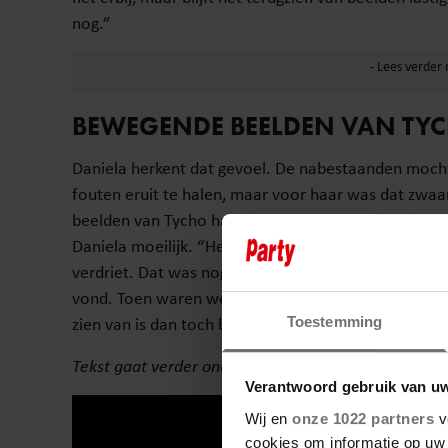
nog.”
BEWEGENDE BEELDEN VAN TY
Daniela herkent dat gevoel. De nabestaanden mocht
fouten eruit te halen, maar voor haar was dat zw
beelden van Tycho had gezien. “Omdat ik het niet 
Daniela moeilijk. “Het was voor mij ook echt een b
verdriet. Dat was nog steeds een stukje dat ik pro
vond. Toen waren we toch al zeker een maand of z
zien van is dan toch best lastig nog.”
Toestemming
Tekst gaat verder onder podcast.
Verantwoord gebruik van u
Wij en
onze 1022 partners
v
cookies om informatie op uw 