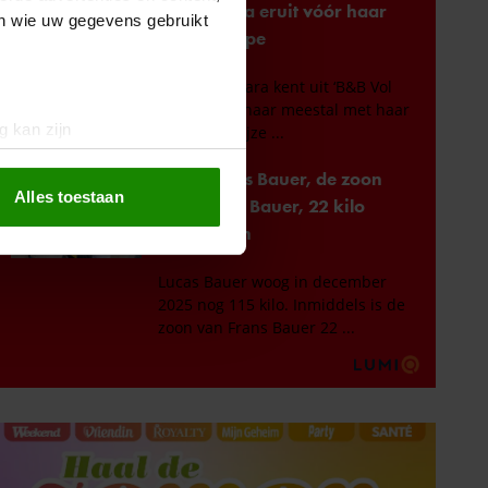
en wie uw gegevens gebruikt
g kan zijn
erprinting)
t
detailgedeelte
in. U kunt uw
Alles toestaan
 media te bieden en om ons
ze partners voor social
nformatie die u aan ze heeft
oord met onze cookies als u