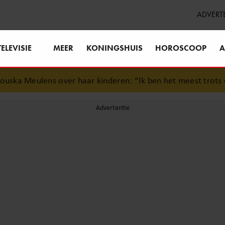
ADVERT
TELEVISIE
MEER
KONINGSHUIS
HOROSCOOP
A
over haar kinderen: “Ik ben het meest trots op hen”
•
Mar