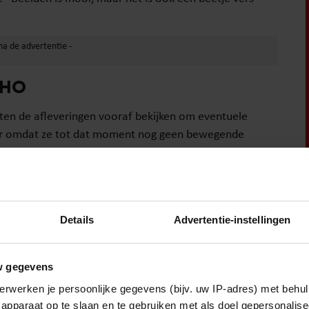
CHO
en de afleveringen vooraf bekijken om eventuele
aar omdat ze tot dat moment nog geen bewegende
aankon.” Dat ze op dat moment toch moest kijken, vond
eetje een confrontatie met mijn eigen gevoel en
beerde weg te duwen omdat ik dat nog te confronterend
es onderweg in ons rouwproces. Dus het onder ogen
Details
Advertentie-instellingen
w gegevens
erwerken je persoonlijke gegevens (bijv. uw IP-adres) met behul
apparaat op te slaan en te gebruiken met als doel gepersonalise