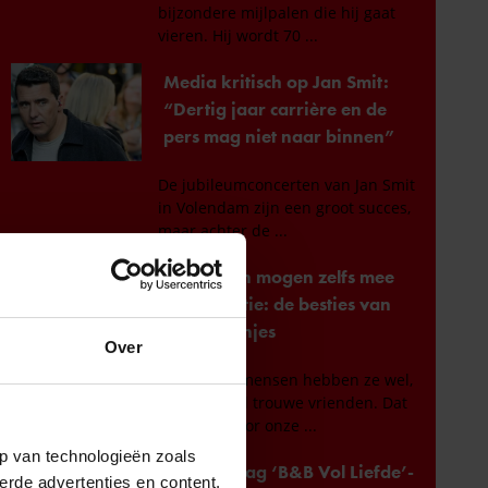
Over
p van technologieën zoals
erde advertenties en content,