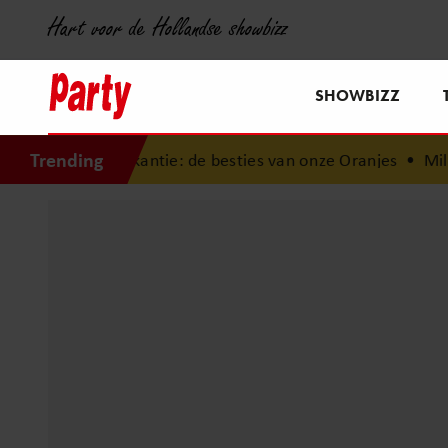
Hart voor de Hollandse showbizz
SHOWBIZZ
Trending
akantie: de besties van onze Oranjes
•
Milouska Meulens 