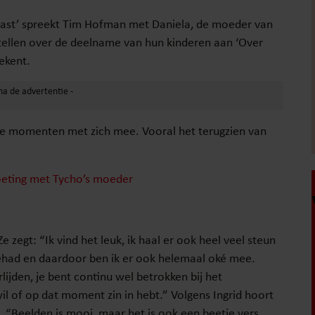
odcast’ spreekt Tim Hofman met Daniela, de moeder van
tellen over de deelname van hun kinderen aan ‘Over
ekent.
ke momenten met zich mee. Vooral het terugzien van
moeting met Tycho’s moeder
 zegt: “Ik vind het leuk, ik haal er ook heel veel steun
 gehad en daardoor ben ik er ook helemaal oké mee.
jden, je bent continu wel betrokken bij het
wil of op dat moment zin in hebt.” Volgens Ingrid hoort
ig. “Beelden is mooi, maar het is ook een beetje vers