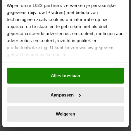
Wij en
onze 1022 partners
verwerken je persoonlijke
gegevens (bijv. uw IP-adres) met behulp van
technologieën zoals cookies om informatie op uw
apparaat op te slaan en te gebruiken met als doel
gepersonaliseerde advertenties en content, metingen aan
advertenties en content, inzicht in publiek en
productontwikkeling. U kunt kiezen wie uw gegevens
gebruikt en met welke doelen.
Als u het toestaat, willen we ook graag:
Alles toestaan
Informatie verzamelen over uw geografische
locatie, die tot een paar meter nauwkeurig kan zijn
Uw apparaat identificeren door het actief te
Aanpassen
scannen op specifieke eigenschappen (fingerprinting)
Lees meer over hoe uw persoonlijke gegevens worden
verwerkt en stel uw voorkeuren in het
detailgedeelte
in.
Weigeren
U kunt uw toestemming op elk moment wijzigen of
intrekken in de Cookieverklaring.