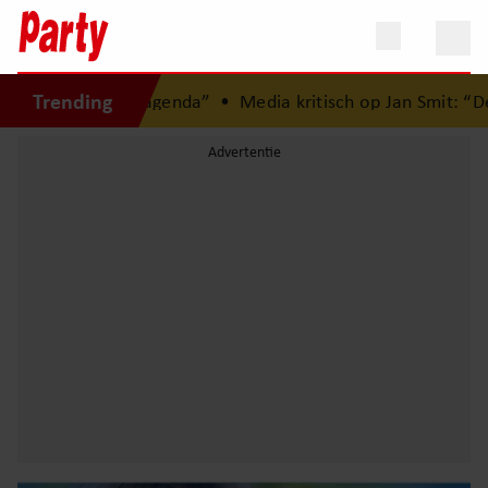
Trending
mijn agenda”
•
Media kritisch op Jan Smit: “Dertig jaar carr