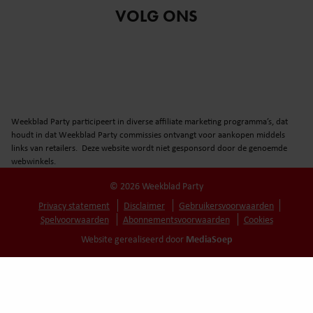
VOLG ONS
Weekblad Party participeert in diverse affiliate marketing programma’s, dat
houdt in dat Weekblad Party commissies ontvangt voor aankopen middels
links van retailers. Deze website wordt niet gesponsord door de genoemde
webwinkels.
© 2026 Weekblad Party
Privacy statement
Disclaimer
Gebruikersvoorwaarden
Spelvoorwaarden
Abonnementsvoorwaarden
Cookies
MediaSoep
Website gerealiseerd door