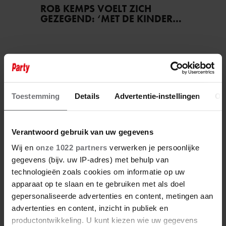
ROB KEMPS VOELT ZICH
GEZEGEND: ‘MET DE KINDEREN
EN DE LIEFDE GAAT HET
GEWELDIG’
Toestemming
Details
Advertentie-instellingen
Ov
Verantwoord gebruik van uw gegevens
Wij en
onze 1022 partners
verwerken je persoonlijke
gegevens (bijv. uw IP-adres) met behulp van
technologieën zoals cookies om informatie op uw
apparaat op te slaan en te gebruiken met als doel
gepersonaliseerde advertenties en content, metingen aan
advertenties en content, inzicht in publiek en
productontwikkeling. U kunt kiezen wie uw gegevens