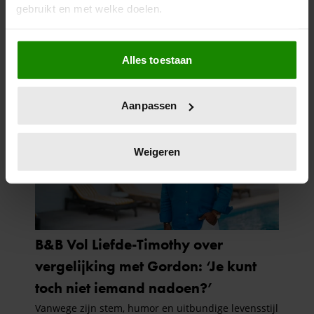
gebruikt en met welke doelen.
Als u het toestaat, willen we ook graag:
Alles toestaan
Informatie verzamelen over uw geografische
locatie, die tot een paar meter nauwkeurig kan zijn
Uw apparaat identificeren door het actief te
Aanpassen
scannen op specifieke eigenschappen (fingerprinting)
Lees meer over hoe uw persoonlijke gegevens worden
verwerkt en stel uw voorkeuren in het
detailgedeelte
in.
Weigeren
U kunt uw toestemming op elk moment wijzigen of
intrekken in de Cookieverklaring.
We gebruiken cookies om content en advertenties te
personaliseren, om functies voor social media te bieden
en om ons websiteverkeer te analyseren. Ook delen we
informatie over uw gebruik van onze site met onze
partners voor social media, adverteren en analyse. Deze
partners kunnen deze gegevens combineren met andere