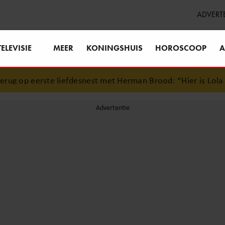
ADVERT
TELEVISIE
MEER
KONINGSHUIS
HOROSCOOP
A
liefdesnest met Herman Brood: “Hier is Lola geboren”
•
Sim