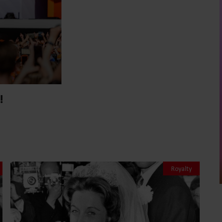
!
Royalty