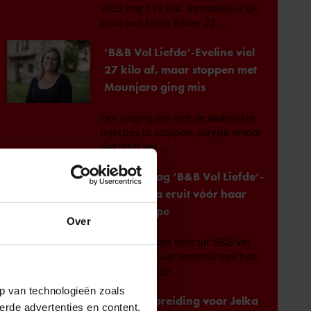
Over
p van technologieën zoals
erde advertenties en content,