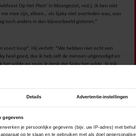
feest Op Het Plein’ in Moergestel, red.). Ik ben niet
me mee zijn, alleen… als Sjaky niet overleden was, was
ag toch anders in dan bijvoorbeeld gisteren.”
n soort loop”. Hij vertelt: “We hebben niet echt een
aky heel goed, dus ik heb zelf de mensen uitgenodigd en
het wilde en zoals ik denk dat Sjaky het wilde. Ik kijk
l met heel veel trots. Ik had echt niets anders willen
Details
Advertentie-instellingen
w gegevens
’Alles Samen Gedaan’ uit. Het is een persoonlijk
erwerken je persoonlijke gegevens (bijv. uw IP-adres) met behul
s wat ze samen hebben meegemaakt. Een emotioneel
apparaat op te slaan en te gebruiken met als doel gepersonalise