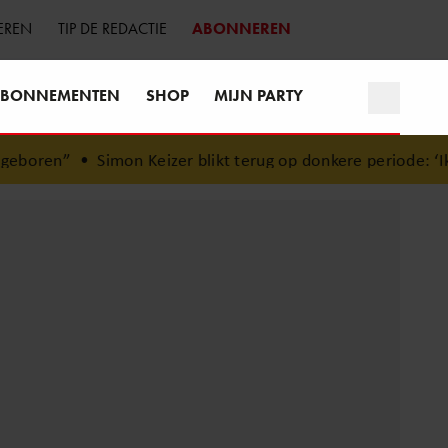
EREN
TIP DE REDACTIE
ABONNEREN
BONNEMENTEN
SHOP
MIJN PARTY
on Keizer blikt terug op donkere periode: ‘Ik was een wand