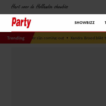
Hart voor de Hollandse showbizz
SHOWBIZZ
Trending
ver zijn coming-out
•
Xandra Brood blikt terug op eerste 