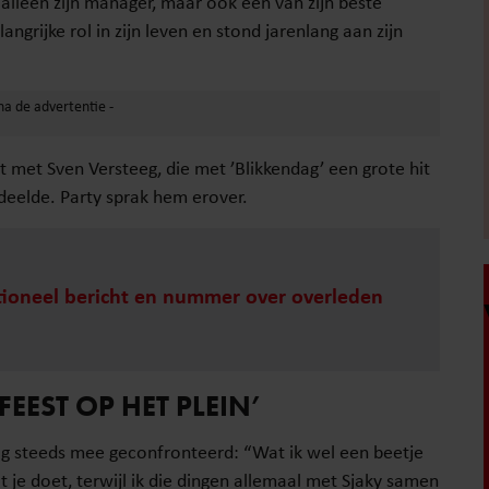
 alleen zijn manager, maar ook een van zijn beste
angrijke rol in zijn leven en stond jarenlang aan zijn
 met Sven Versteeg, die met ’Blikkendag’ een grote hit
 deelde. Party sprak hem erover.
tioneel bericht en nummer over overleden
EEST OP HET PLEIN’
og steeds mee geconfronteerd: “Wat ik wel een beetje
t je doet, terwijl ik die dingen allemaal met Sjaky samen