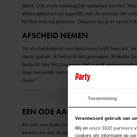
deed. Ook zoals vandaag (de opnames van het ’Muziek
alleen gekomen en superblij met de mensen die met 
hij hier met mij geweest. Daarom sta je er op zo’n d
AFSCHEID NEMEN
De afscheidsdienst van Sjaky omschrijft Sven als “ee
dienst gehad. Ik heb ook niet gezongen. Ik kende Sj
bedacht hoe het zou gaan. Het is ook gegaan zoals ik 
daar natuurlijk niet met blijdschap op terug, maar we
doen.”
Toestemming
EEN ODE AAN SJAKY
Verantwoord gebruik van u
Als ode aan Sjaky bracht Sven begin april het liedje 
Wij en
onze 1022 partners
v
eerbetoon aan de jarenlange vriendschap en alle
cookies om informatie op uw 