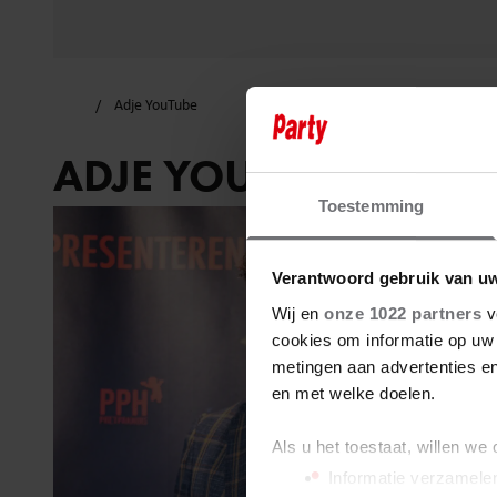
Adje YouTube
ADJE YOUTUBE
Toestemming
Verantwoord gebruik van u
Wij en
onze 1022 partners
v
cookies om informatie op uw 
metingen aan advertenties en
en met welke doelen.
Als u het toestaat, willen we
Informatie verzamelen