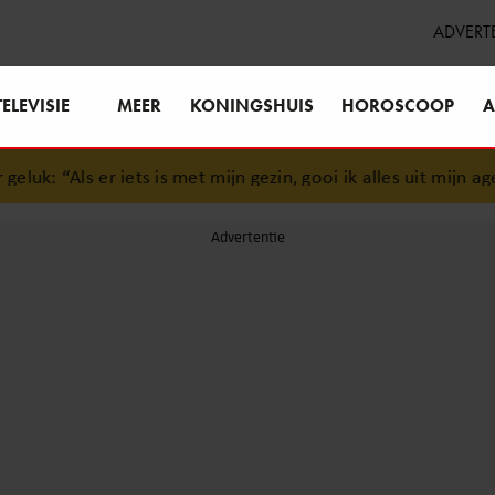
ADVERT
TELEVISIE
MEER
KONINGSHUIS
HOROSCOOP
A
uk: “Als er iets is met mijn gezin, gooi ik alles uit mijn agend