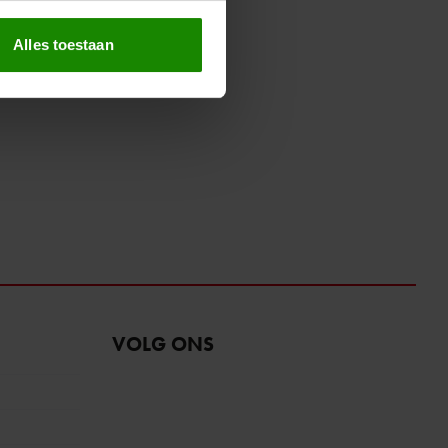
erprinting)
t
detailgedeelte
in. U kunt uw
Alles toestaan
 media te bieden en om ons
ze partners voor social
nformatie die u aan ze heeft
oord met onze cookies als u
VOLG ONS