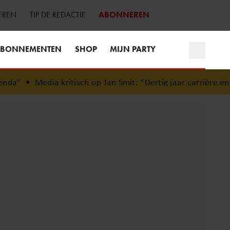
EREN
TIP DE REDACTIE
ABONNEREN
BONNEMENTEN
SHOP
MIJN PARTY
a”
•
Media kritisch op Jan Smit: “Dertig jaar carrière en d