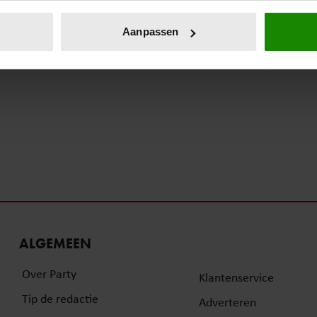
eren door het actief te scannen op specifieke eigenschappen (fing
onlijke gegevens worden verwerkt en stel uw voorkeuren in he
Aanpassen
jzigen of intrekken in de Cookieverklaring.
ent en advertenties te personaliseren, om functies voor social
. Ook delen we informatie over uw gebruik van onze site met on
e. Deze partners kunnen deze gegevens combineren met andere i
erzameld op basis van uw gebruik van hun services. U gaat akk
ALGEMEEN
Over Party
Klantenservice
Tip de redactie
Adverteren