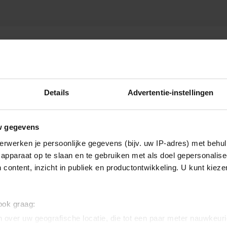
Details
Advertentie-instellingen
w gegevens
erwerken je persoonlijke gegevens (bijv. uw IP-adres) met behul
apparaat op te slaan en te gebruiken met als doel gepersonalise
 content, inzicht in publiek en productontwikkeling. U kunt kiez
 ook graag:
 over uw geografische locatie, die tot een paar meter nauwkeuri