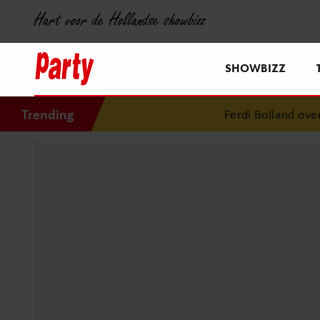
Hart voor de Hollandse showbizz
SHOWBIZZ
Trending
Ferdi Bolland over gel