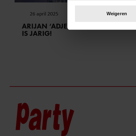
Uw apparaat identific
Lees meer over hoe uw perso
26 april 2025
Weigeren
toestemming op elk moment wi
ARIJAN ‘ADJE’ VAN BAVEL (46)
IS JARIG!
We gebruiken cookies om cont
websiteverkeer te analyseren
media, adverteren en analys
verstrekt of die ze hebben v
onze website blijft gebruiken.