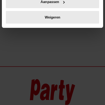
Aanpassen
scannen op specifieke eigenschappen (fingerprinting)
STOPPEN SLAAN DOOR BIJ
Lees meer over hoe uw persoonlijke gegevens worden
ALBERT VERLINDE
verwerkt en stel uw voorkeuren in het
detailgedeelte
in.
Weigeren
U kunt uw toestemming op elk moment wijzigen of
intrekken in de Cookieverklaring.
We gebruiken cookies om content en advertenties te
personaliseren, om functies voor social media te bieden
en om ons websiteverkeer te analyseren. Ook delen we
informatie over uw gebruik van onze site met onze
partners voor social media, adverteren en analyse. Deze
partners kunnen deze gegevens combineren met andere
informatie die u aan ze heeft verstrekt of die ze hebben
verzameld op basis van uw gebruik van hun services. U
gaat akkoord met onze cookies als u onze website blijft
gebruiken.