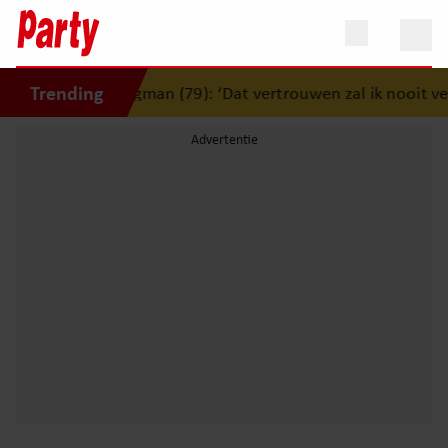
Trending
jden Jerney Kaagman (79): ‘Dat vertrouwen zal ik nooit verg