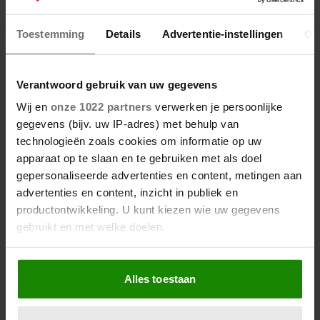
MEER DAN 100.000 VERKOCHTE
KAARTEN VOOR MUSICAL
Toestemming
Details
Advertentie-instellingen
Ov
GREASE
Verantwoord gebruik van uw gegevens
Wij en
onze 1022 partners
verwerken je persoonlijke
gegevens (bijv. uw IP-adres) met behulp van
technologieën zoals cookies om informatie op uw
apparaat op te slaan en te gebruiken met als doel
gepersonaliseerde advertenties en content, metingen aan
advertenties en content, inzicht in publiek en
productontwikkeling. U kunt kiezen wie uw gegevens
gebruikt en met welke doelen.
Als u het toestaat, willen we ook graag:
Alles toestaan
Informatie verzamelen over uw geografische
locatie, die tot een paar meter nauwkeurig kan zijn
4 april 2023
Uw apparaat identificeren door het actief te