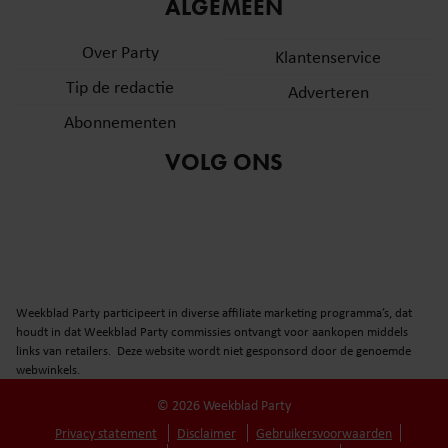
informatie over uw gebruik van onze site met onze
ALGEMEEN
partners voor social media, adverteren en analyse. Deze
Over Party
partners kunnen deze gegevens combineren met andere
Klantenservice
informatie die u aan ze heeft verstrekt of die ze hebben
Tip de redactie
Adverteren
verzameld op basis van uw gebruik van hun services. U
Abonnementen
gaat akkoord met onze cookies als u onze website blijft
gebruiken.
VOLG ONS
Weekblad Party participeert in diverse affiliate marketing programma’s, dat
houdt in dat Weekblad Party commissies ontvangt voor aankopen middels
links van retailers. Deze website wordt niet gesponsord door de genoemde
webwinkels.
© 2026 Weekblad Party
Privacy statement
Disclaimer
Gebruikersvoorwaarden