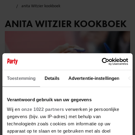
anita Witzier kookboek
ANITA WITZIER KOOKBOEK
Toestemming
Details
Advertentie-instellingen
Ov
Verantwoord gebruik van uw gegevens
Wij en
onze 1022 partners
verwerken je persoonlijke
gegevens (bijv. uw IP-adres) met behulp van
technologieën zoals cookies om informatie op uw
30 april 2023
apparaat op te slaan en te gebruiken met als doel