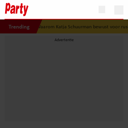
Trending
it vergeten’
•
Waarom Katja Schuurman bewust voor rust